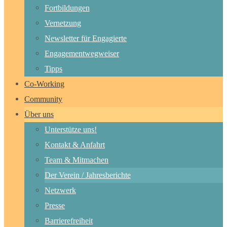
Fortbildungen
Vernetzung
Newsletter für Engagierte
Engagementwegweiser
Tipps
Co-Working
Community
Über uns
Unterstütze uns!
Kontakt & Anfahrt
Team & Mitmachen
Der Verein / Jahresberichte
Netzwerk
Presse
Barrierefreiheit