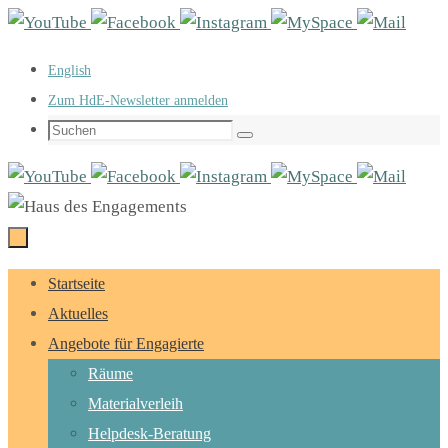
Zum
Inhalt
English
springen
Zum HdE-Newsletter anmelden
Suchen
Suchen
nach:
Zum
Startseite
Inhalt
Aktuelles
springen
Angebote für Engagierte
Räume
Materialverleih
Helpdesk-Beratung