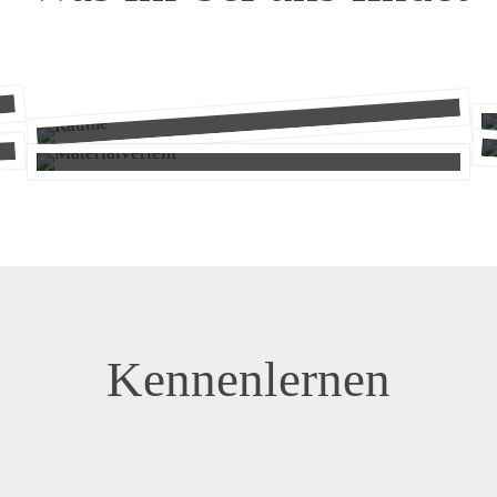
Räume
Materialverleih
Nutze die Meetingräume für eure Treffen
oder Veranstaltungen
Hier bekommst du (fast) alle Materialien für
eure Aktivitäten und Öffentlichkeitsarbeit
Kennenlernen