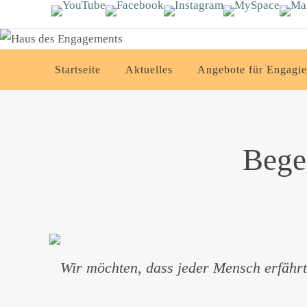
Zum
Inhalt
springen
Zum
Startseite
Aktuelles
Angebote für Engagie
Inhalt
springen
Begei
Wir möchten, dass jeder Mensch erfährt,