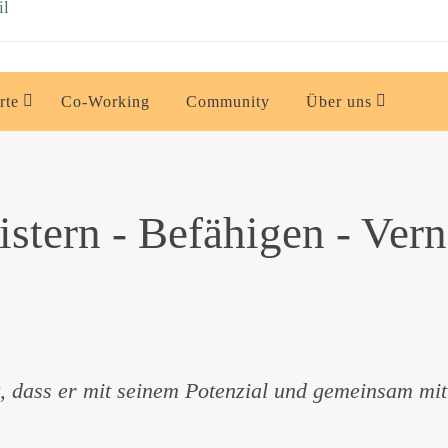
rte
Co-Working
Community
Über uns
stern - Befähigen - Ver
 dass er mit seinem Potenzial und gemeinsam mit 