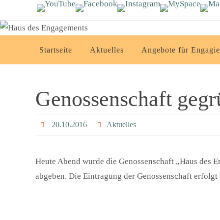
Zum
Inhalt
springen
Zum
Startseite
Aktuelles
Angebote für Engagie
Inhalt
springen
Genossenschaft gegr
20.10.2016
Aktuelles
Heute Abend wurde die Genossenschaft „Haus des Eng
abgeben. Die Eintragung der Genossenschaft erfolgt 