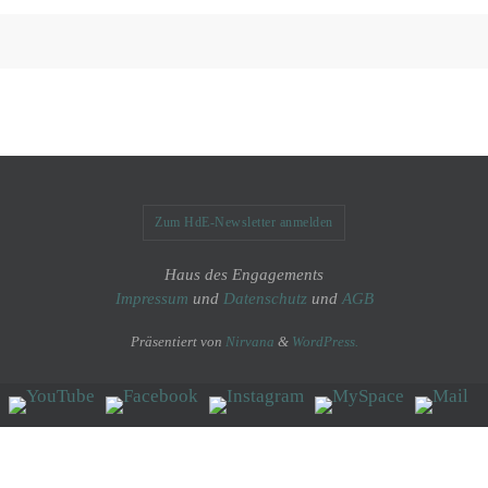
Zum HdE-Newsletter anmelden
Haus des Engagements
Impressum
und
Datenschutz
und
AGB
Präsentiert von
Nirvana
&
WordPress.