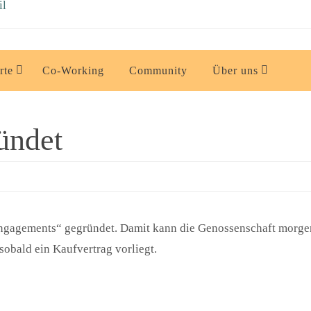
rte
Co-Working
Community
Über uns
ündet
agements“ gegründet. Damit kann die Genossenschaft morgen f
sobald ein Kaufvertrag vorliegt.