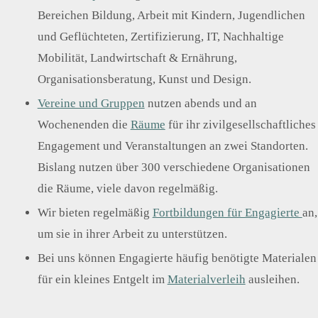
ter*i
Wirk
Bereichen Bildung, Arbeit mit Kindern, Jugendlichen
nnen
sam
besp
keit
und Geflüchteten, Zertifizierung, IT, Nachhaltige
rech
erhö
sarb
en
hen
Mobilität, Landwirtschaft & Ernährung,
eit
Organisationsberatung, Kunst und Design.
Vereine und Gruppen
nutzen abends und an
Wochenenden die
Räume
für ihr zivilgesellschaftliches
Engagement und Veranstaltungen an zwei Standorten.
Bislang nutzen über 300 verschiedene Organisationen
die Räume, viele davon regelmäßig.
Wir bieten regelmäßig
Fortbildungen für Engagierte
an,
um sie in ihrer Arbeit zu unterstützen.
Bei uns können Engagierte häufig benötigte Materialen
für ein kleines Entgelt im
Materialverleih
ausleihen.