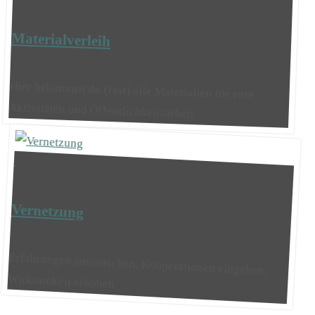
Materialverleih
Hier bekommst du (fast) alle Materialien für eure
Aktivitäten und Öffentlichkeitsarbeit
Vernetzung
Erfahrungen austauschen, Kooperationen eingehen,
Wirksamkeit erhöhen