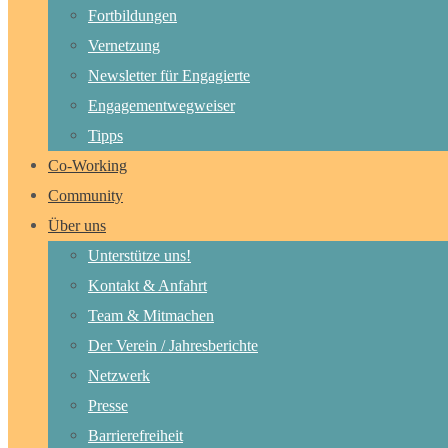
Fortbildungen
Vernetzung
Newsletter für Engagierte
Engagementwegweiser
Tipps
Co-Working
Community
Über uns
Unterstütze uns!
Kontakt & Anfahrt
Team & Mitmachen
Der Verein / Jahresberichte
Netzwerk
Presse
Barrierefreiheit