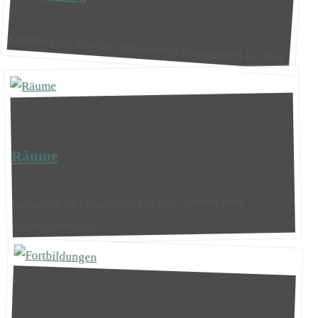
Komme zum Arbeiten mit anderen Engagierten ins HdE
Räume
Nutze die Meetingräume für eure Treffen oder
Veranstaltungen