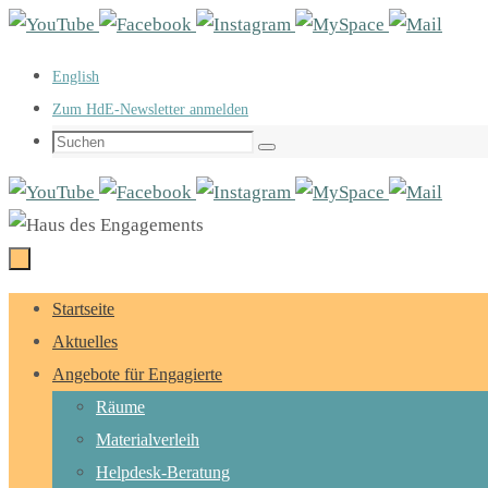
Zum
Inhalt
English
springen
Zum HdE-Newsletter anmelden
Suchen
Suchen
nach:
Zum
Startseite
Inhalt
Aktuelles
springen
Angebote für Engagierte
Räume
Materialverleih
Helpdesk-Beratung