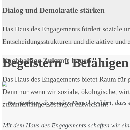
Dialog und Demokratie stärken
Das Haus des Engagements fördert soziale un
Entscheidungsstrukturen und die aktive und 
Begeistern - Befähigen
Nachhaltige Zukunft bauen
Das Haus des Engagements bietet Raum für g
Denn nur wenn wir soziale, ökologische, wir
Wir möchten, dass jeder Mensch erfährt, dass e
zukunftsfähige Lösungen entwickeln!
Mit dem Haus des Engagements schaffen wir eine