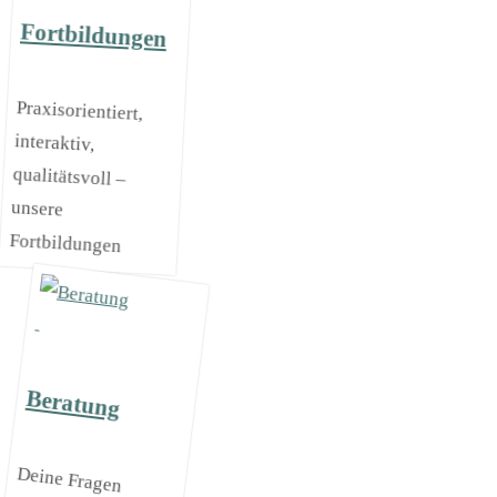
Fortbildungen
Praxisorientiert,
interaktiv,
qualitätsvoll –
unsere
Fortbildungen
Beratung
Deine Fragen
kannst du
persönlich mit
kompetenten
Berater*innen