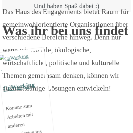
Und haben Spaß dabei :)
Das Haus des Engagements bietet Raum für
gemeinwohlorientierte Organisationen über
Was ihr bei uns findet
verschiedene Bereiche hinweg. Denn nur
wenn wir soziale, ökologische,
wirtschaftliche, politische und kulturelle
Themen gemeinsam denken, können wir
CoWorking
zukunftsfähige Lösungen entwickeln!
Komme zum
Arbeiten mit
anderen