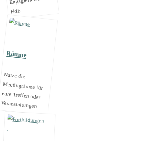
Engagierten ins
HdE
Räume
Nutze die
Meetingräume für
eure Treffen oder
Veranstaltungen