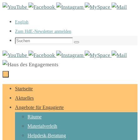
Zum
Inhalt
English
springen
Zum HdE-Newsletter anmelden
Suchen
Suchen
nach:
Zum
Startseite
Inhalt
Aktuelles
springen
Angebote für Engagierte
Räume
Materialverleih
Helpdesk-Beratung