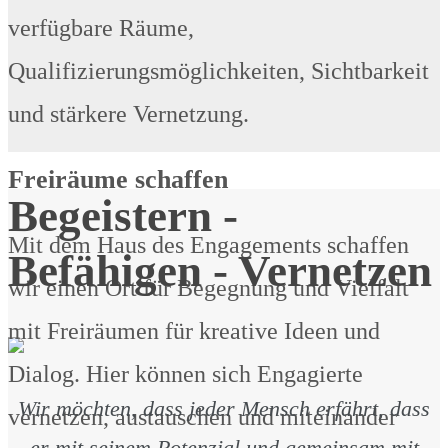
verfügbare Räume,
Qualifizierungsmöglichkeiten, Sichtbarkeit
und stärkere Vernetzung.
Freiräume schaffen
Begeistern -
Mit dem Haus des Engagements schaffen
Befähigen - Vernetzen
wir einen Ort für Begegnung und Vielfalt
mit Freiräumen für kreative Ideen und
Dialog. Hier können sich Engagierte
Wir möchten, dass jeder Mensch erfährt, dass
vernetzen, austauschen und miteinander
er mit seinem Potenzial und gemeinsam mit