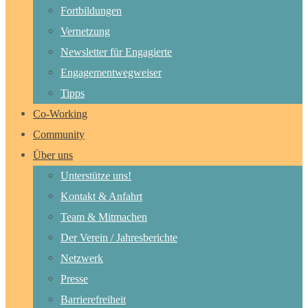
Fortbildungen
Vernetzung
Newsletter für Engagierte
Engagementwegweiser
Tipps
Co-Working
Community
Über uns
Unterstütze uns!
Kontakt & Anfahrt
Team & Mitmachen
Der Verein / Jahresberichte
Netzwerk
Presse
Barrierefreiheit