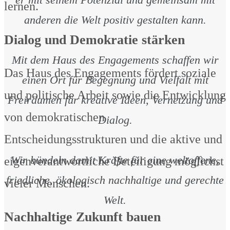
lernen.
anderen die Welt positiv gestalten kann.
Dialog und Demokratie stärken
Mit dem Haus des Engagements schaffen wir
Das Haus des Engagements fördert soziale
einen Ort für Begegnung und Vielfalt mit
und politische Arbeit sowie die Entwicklung
Freiräumen für kreative Ideen, Vernetzung und
von demokratischen
Dialog.
Entscheidungsstrukturen und die aktive und
Wir bündeln damit Kräfte für eine weltoffene,
eigenverantwortliche Beteiligung möglichst
friedliche, ökologisch nachhaltige und gerechte
vieler Menschen.
Welt.
Nachhaltige Zukunft bauen