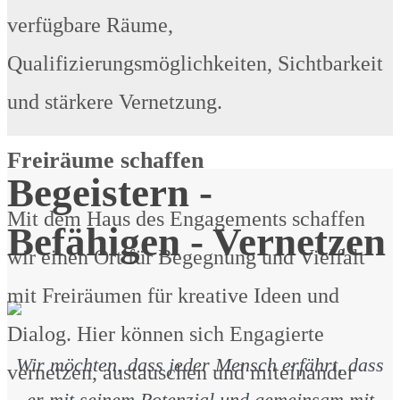
verfügbare Räume,
Qualifizierungsmöglichkeiten, Sichtbarkeit
und stärkere Vernetzung.
Freiräume schaffen
Begeistern -
Mit dem Haus des Engagements schaffen
Befähigen - Vernetzen
wir einen Ort für Begegnung und Vielfalt
mit Freiräumen für kreative Ideen und
Dialog. Hier können sich Engagierte
Wir möchten, dass jeder Mensch erfährt, dass
vernetzen, austauschen und miteinander
er mit seinem Potenzial und gemeinsam mit