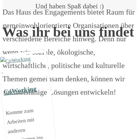
Und haben Spaß dabei :)
Das Haus des Engagements bietet Raum für
gemeinwohlorientierte Organisationen über
Was ihr bei uns findet
verschiedene Bereiche hinweg. Denn nur
wenn wir soziale, ökologische,
wirtschaftliche, politische und kulturelle
Themen gemeinsam denken, können wir
CoWorking
zukunftsfähige Lösungen entwickeln!
Komme zum
Arbeiten mit
anderen