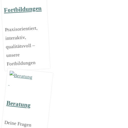
Fortbildungen
Praxisorientiert,
interaktiv,
qualitätsvoll –
unsere
Fortbildungen
Beratung
Deine Fragen
kannst du
persönlich mit
kompetenten
Berater*innen