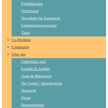
Fortbildungen
Vernetzung
Newsletter für Engagierte
Engagementwegweiser
Tipps
Co-Working
Community
Über uns
Unterstütze uns!
Kontakt & Anfahrt
Team & Mitmachen
Der Verein / Jahresberichte
Netzwerk
Presse
Barrierefreiheit