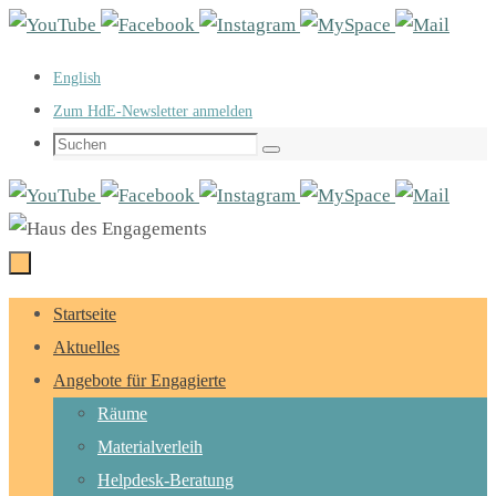
Zum
Inhalt
English
springen
Zum HdE-Newsletter anmelden
Suchen
Suchen
nach:
Zum
Startseite
Inhalt
Aktuelles
springen
Angebote für Engagierte
Räume
Materialverleih
Helpdesk-Beratung