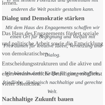
lernen.
anderen die Welt positiv gestalten kann.
Dialog und Demokratie stärken
Mit dem Haus des Engagements schaffen wir
Das Haus des Engagements fördert soziale
einen Ort für Begegnung und Vielfalt mit
und politische Arbeit sowie die Entwicklung
Freiräumen für kreative Ideen, Vernetzung und
von demokratischen
Dialog.
Entscheidungsstrukturen und die aktive und
Wir bündeln damit Kräfte für eine weltoffene,
eigenverantwortliche Beteiligung möglichst
friedliche, ökologisch nachhaltige und gerechte
vieler Menschen.
Welt.
Nachhaltige Zukunft bauen