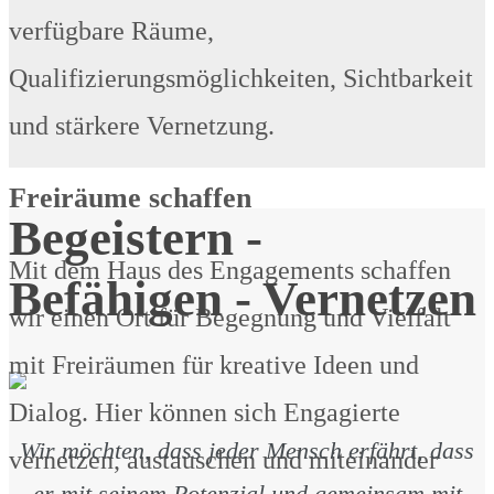
verfügbare Räume,
Qualifizierungsmöglichkeiten, Sichtbarkeit
und stärkere Vernetzung.
Freiräume schaffen
Begeistern -
Mit dem Haus des Engagements schaffen
Befähigen - Vernetzen
wir einen Ort für Begegnung und Vielfalt
mit Freiräumen für kreative Ideen und
Dialog. Hier können sich Engagierte
Wir möchten, dass jeder Mensch erfährt, dass
vernetzen, austauschen und miteinander
er mit seinem Potenzial und gemeinsam mit