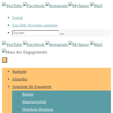
Zum
Inhalt
English
springen
Zum HdE-Newsletter anmelden
Suchen
Suchen
nach:
Zum
Startseite
Inhalt
Aktuelles
springen
Angebote für Engagierte
Räume
Materialverleih
Helpdesk-Beratung