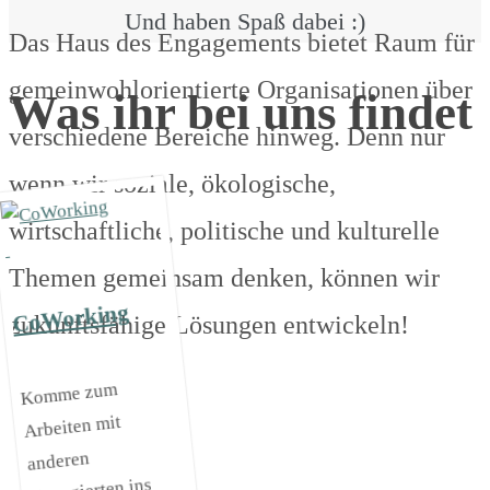
Und haben Spaß dabei :)
Das Haus des Engagements bietet Raum für
gemeinwohlorientierte Organisationen über
Was ihr bei uns findet
verschiedene Bereiche hinweg. Denn nur
wenn wir soziale, ökologische,
wirtschaftliche, politische und kulturelle
Themen gemeinsam denken, können wir
CoWorking
zukunftsfähige Lösungen entwickeln!
Komme zum
Arbeiten mit
anderen