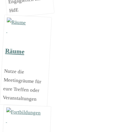
Engagierten ins
HdE
Räume
Nutze die
Meetingräume für
eure Treffen oder
Veranstaltungen