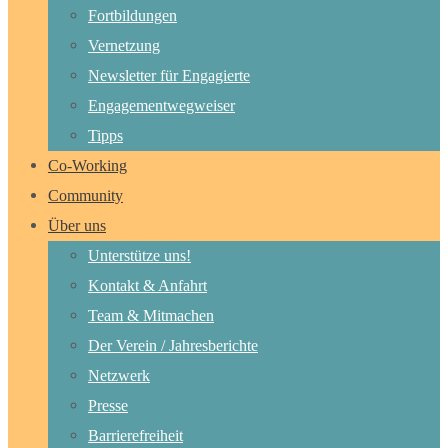
Fortbildungen
Vernetzung
Newsletter für Engagierte
Engagementwegweiser
Tipps
Co-Working
Community
Über uns
Unterstütze uns!
Kontakt & Anfahrt
Team & Mitmachen
Der Verein / Jahresberichte
Netzwerk
Presse
Barrierefreiheit