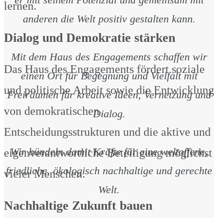
lernen.
anderen die Welt positiv gestalten kann.
Dialog und Demokratie stärken
Mit dem Haus des Engagements schaffen wir
Das Haus des Engagements fördert soziale
einen Ort für Begegnung und Vielfalt mit
und politische Arbeit sowie die Entwicklung
Freiräumen für kreative Ideen, Vernetzung und
von demokratischen
Dialog.
Entscheidungsstrukturen und die aktive und
Wir bündeln damit Kräfte für eine weltoffene,
eigenverantwortliche Beteiligung möglichst
friedliche, ökologisch nachhaltige und gerechte
vieler Menschen.
Welt.
Nachhaltige Zukunft bauen