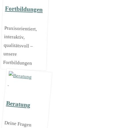
Fortbildungen
Praxisorientiert,
interaktiv,
qualitätsvoll –
unsere
Fortbildungen
Beratung
Deine Fragen
kannst du
persönlich mit
kompetenten
Berater*innen