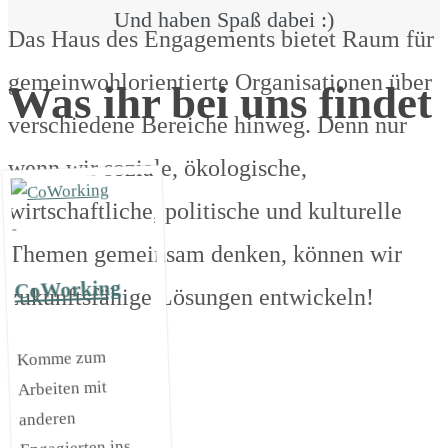
Und haben Spaß dabei :)
Das Haus des Engagements bietet Raum für
gemeinwohlorientierte Organisationen über
Was ihr bei uns findet
verschiedene Bereiche hinweg. Denn nur
wenn wir soziale, ökologische,
wirtschaftliche, politische und kulturelle
Themen gemeinsam denken, können wir
CoWorking
zukunftsfähige Lösungen entwickeln!
Komme zum
Arbeiten mit
anderen