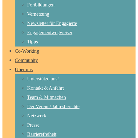
Fortbildungen
Vernetzung
Newsletter für Engagierte
Engagementwegweiser
Tipps
Co-Working
Community
Über uns
Unterstütze uns!
Kontakt & Anfahrt
Team & Mitmachen
Der Verein / Jahresberichte
Netzwerk
Presse
Barrierefreiheit