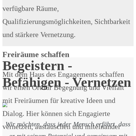
verfügbare Räume,
Qualifizierungsmöglichkeiten, Sichtbarkeit
und stärkere Vernetzung.
Freiräume schaffen
Begeistern -
Mit dem Haus des Engagements schaffen
Befähigen - Vernetzen
wir einen Ort für Begegnung und Vielfalt
mit Freiräumen für kreative Ideen und
Dialog. Hier können sich Engagierte
Wir möchten, dass jeder Mensch erfährt, dass
vernetzen, austauschen und miteinander
er mit seinem Potenzial und gemeinsam mit