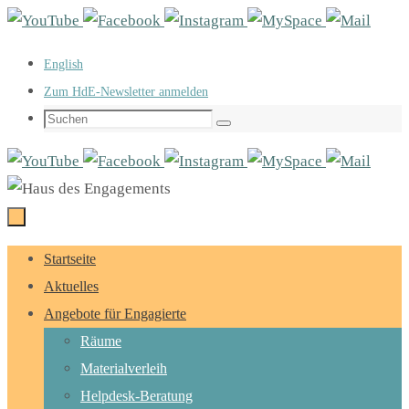
Zum
Inhalt
English
springen
Zum HdE-Newsletter anmelden
Suchen
Suchen
nach:
Zum
Startseite
Inhalt
Aktuelles
springen
Angebote für Engagierte
Räume
Materialverleih
Helpdesk-Beratung