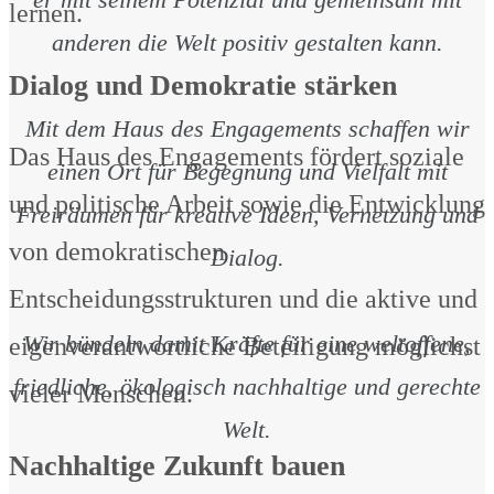
lernen.
anderen die Welt positiv gestalten kann.
Dialog und Demokratie stärken
Mit dem Haus des Engagements schaffen wir
Das Haus des Engagements fördert soziale
einen Ort für Begegnung und Vielfalt mit
und politische Arbeit sowie die Entwicklung
Freiräumen für kreative Ideen, Vernetzung und
von demokratischen
Dialog.
Entscheidungsstrukturen und die aktive und
Wir bündeln damit Kräfte für eine weltoffene,
eigenverantwortliche Beteiligung möglichst
friedliche, ökologisch nachhaltige und gerechte
vieler Menschen.
Welt.
Nachhaltige Zukunft bauen