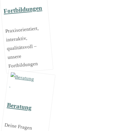
Fortbildungen
Praxisorientiert,
interaktiv,
qualitätsvoll –
unsere
Fortbildungen
Beratung
Deine Fragen
kannst du
persönlich mit
kompetenten
Berater*innen