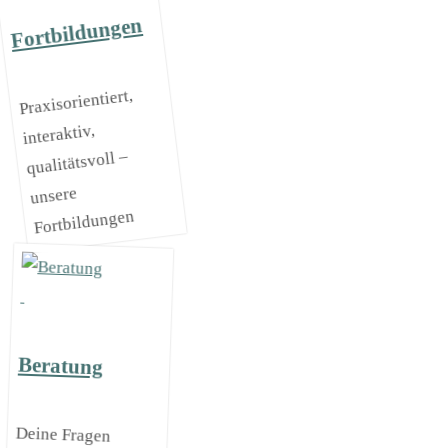
Fortbildungen
Praxisorientiert,
interaktiv,
qualitätsvoll –
unsere
Fortbildungen
Beratung
Deine Fragen
kannst du
persönlich mit
kompetenten
Berater*innen