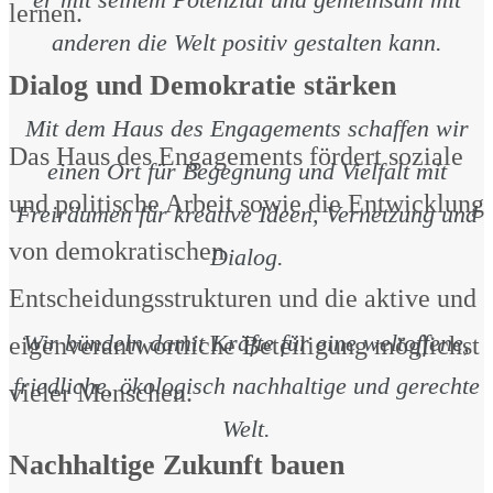
lernen.
anderen die Welt positiv gestalten kann.
Dialog und Demokratie stärken
Mit dem Haus des Engagements schaffen wir
Das Haus des Engagements fördert soziale
einen Ort für Begegnung und Vielfalt mit
und politische Arbeit sowie die Entwicklung
Freiräumen für kreative Ideen, Vernetzung und
von demokratischen
Dialog.
Entscheidungsstrukturen und die aktive und
Wir bündeln damit Kräfte für eine weltoffene,
eigenverantwortliche Beteiligung möglichst
friedliche, ökologisch nachhaltige und gerechte
vieler Menschen.
Welt.
Nachhaltige Zukunft bauen