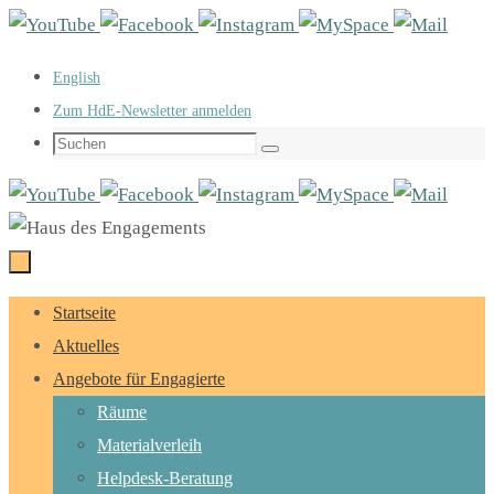
Zum
Inhalt
English
springen
Zum HdE-Newsletter anmelden
Suchen
Suchen
nach:
Zum
Startseite
Inhalt
Aktuelles
springen
Angebote für Engagierte
Räume
Materialverleih
Helpdesk-Beratung