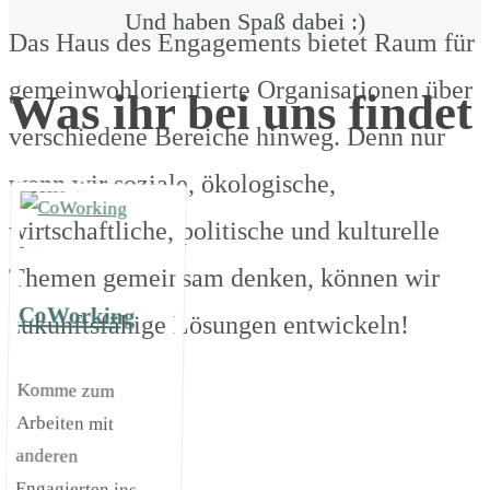
Und haben Spaß dabei :)
Das Haus des Engagements bietet Raum für
gemeinwohlorientierte Organisationen über
Was ihr bei uns findet
verschiedene Bereiche hinweg. Denn nur
wenn wir soziale, ökologische,
wirtschaftliche, politische und kulturelle
Themen gemeinsam denken, können wir
CoWorking
zukunftsfähige Lösungen entwickeln!
Komme zum
Arbeiten mit
anderen
Engagierten ins