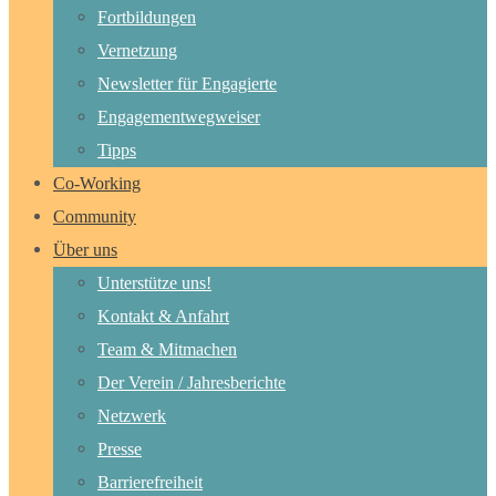
Fortbildungen
Vernetzung
Newsletter für Engagierte
Engagementwegweiser
Tipps
Co-Working
Community
Über uns
Unterstütze uns!
Kontakt & Anfahrt
Team & Mitmachen
Der Verein / Jahresberichte
Netzwerk
Presse
Barrierefreiheit