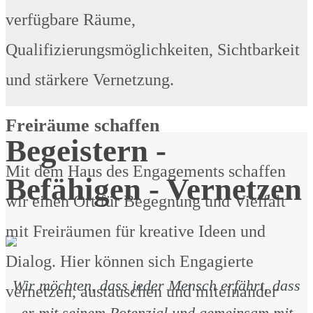
verfügbare Räume,
Qualifizierungsmöglichkeiten, Sichtbarkeit
und stärkere Vernetzung.
Freiräume schaffen
Begeistern -
Mit dem Haus des Engagements schaffen
Befähigen - Vernetzen
wir einen Ort für Begegnung und Vielfalt
mit Freiräumen für kreative Ideen und
Dialog. Hier können sich Engagierte
Wir möchten, dass jeder Mensch erfährt, dass
vernetzen, austauschen und miteinander
er mit seinem Potenzial und gemeinsam mit