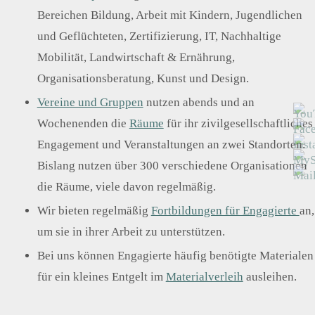
ter*i
Wirk
nnen
Bereichen Bildung, Arbeit mit Kindern, Jugendlichen
sam
besp
keit
und Geflüchteten, Zertifizierung, IT, Nachhaltige
rech
erhö
sarb
en
hen
Mobilität, Landwirtschaft & Ernährung,
eit
Organisationsberatung, Kunst und Design.
Vereine und Gruppen
nutzen abends und an
Wochenenden die
Räume
für ihr zivilgesellschaftliches
Engagement und Veranstaltungen an zwei Standorten.
Bislang nutzen über 300 verschiedene Organisationen
die Räume, viele davon regelmäßig.
Wir bieten regelmäßig
Fortbildungen für Engagierte
an,
um sie in ihrer Arbeit zu unterstützen.
Bei uns können Engagierte häufig benötigte Materialen
für ein kleines Entgelt im
Materialverleih
ausleihen.