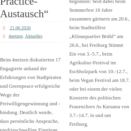
Practice-
begonnen: Seid dabei beim
Sommerfest 10 Jahre
Austausch“
zusammen gärtnern am 20.6.,
beim Stadtteilfest
21.06.2026
4netzen
,
Aktuelles
„Klimaquartier Brühl“ am
26.6., bei Freiburg Stimmt
Ein von 3.-5.7., beim
Beim 4netzen diskutierten 17
Agrikultur-Festival im
Engagierte anhand der
Eschholzpark von 10.-12.7.,
Erfahrungen von Stadtpiraten
beim Vegan Festival am 18.7.
und Greenpeace erfolgreiche
oder bei einem der vielen
Wege der
Konzerte des politischen
Freiwilligengewinnung und -
Frauenchors As Karuana von
bindung. Deutlich wurde,
3.7.-14.7. in und um
dass persönliche Ansprache,
Freiburg.
niedrigschwellige Einstiege,