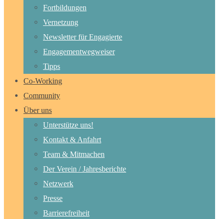
Fortbildungen
Vernetzung
Newsletter für Engagierte
Engagementwegweiser
Tipps
Co-Working
Community
Über uns
Unterstütze uns!
Kontakt & Anfahrt
Team & Mitmachen
Der Verein / Jahresberichte
Netzwerk
Presse
Barrierefreiheit