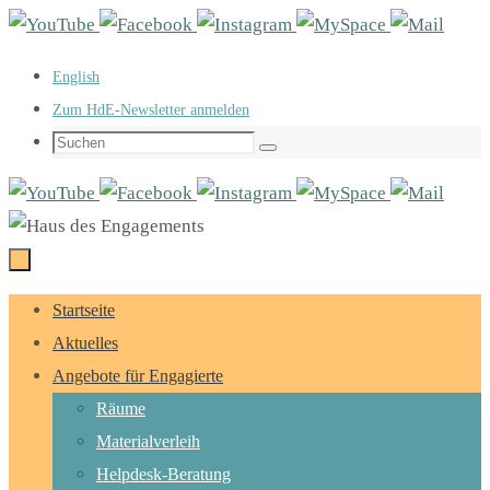
Zum
Inhalt
English
springen
Zum HdE-Newsletter anmelden
Suchen
Suchen
nach:
Zum
Startseite
Inhalt
Aktuelles
springen
Angebote für Engagierte
Räume
Materialverleih
Helpdesk-Beratung