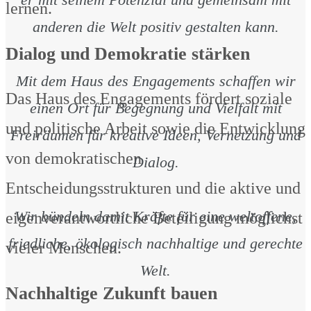
lernen.
anderen die Welt positiv gestalten kann.
Dialog und Demokratie stärken
Mit dem Haus des Engagements schaffen wir
Das Haus des Engagements fördert soziale
einen Ort für Begegnung und Vielfalt mit
und politische Arbeit sowie die Entwicklung
Freiräumen für kreative Ideen, Vernetzung und
von demokratischen
Dialog.
Entscheidungsstrukturen und die aktive und
Wir bündeln damit Kräfte für eine weltoffene,
eigenverantwortliche Beteiligung möglichst
friedliche, ökologisch nachhaltige und gerechte
vieler Menschen.
Welt.
Nachhaltige Zukunft bauen