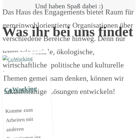
Und haben Spaß dabei :)
Das Haus des Engagements bietet Raum für
gemeinwohlorientierte Organisationen über
Was ihr bei uns findet
verschiedene Bereiche hinweg. Denn nur
wenn wir soziale, ökologische,
wirtschaftliche, politische und kulturelle
Themen gemeinsam denken, können wir
CoWorking
zukunftsfähige Lösungen entwickeln!
Komme zum
Arbeiten mit
anderen