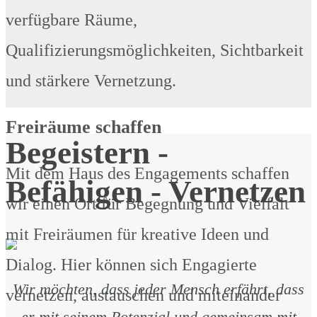
verfügbare Räume,
Qualifizierungsmöglichkeiten, Sichtbarkeit
und stärkere Vernetzung.
Freiräume schaffen
Begeistern -
Mit dem Haus des Engagements schaffen
Befähigen - Vernetzen
wir einen Ort für Begegnung und Vielfalt
mit Freiräumen für kreative Ideen und
Dialog. Hier können sich Engagierte
Wir möchten, dass jeder Mensch erfährt, dass
vernetzen, austauschen und miteinander
er mit seinem Potenzial und gemeinsam mit