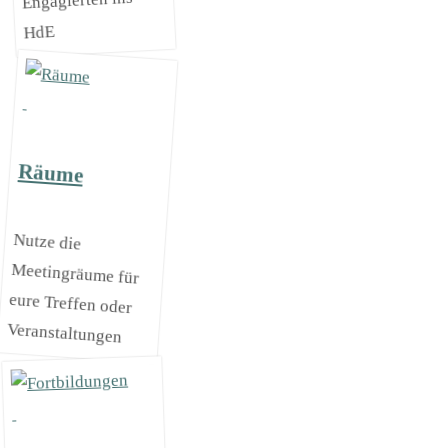
Engagierten ins
HdE
Räume
Nutze die
Meetingräume für
eure Treffen oder
Veranstaltungen