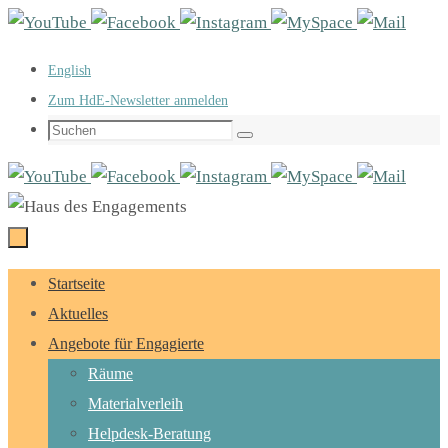
Zum
Inhalt
English
springen
Zum HdE-Newsletter anmelden
Suchen
Suchen
nach:
Zum
Startseite
Inhalt
Aktuelles
springen
Angebote für Engagierte
Räume
Materialverleih
Helpdesk-Beratung