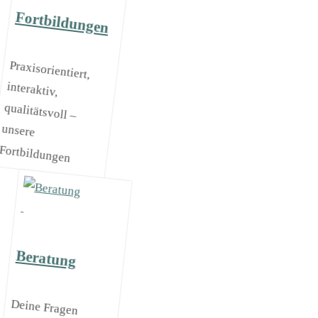
Fortbildungen
Praxisorientiert,
interaktiv,
qualitätsvoll –
unsere
Fortbildungen
Beratung
Deine Fragen
kannst du
persönlich mit
kompetenten
Berater*innen