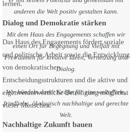
lernen.
anderen die Welt positiv gestalten kann.
Dialog und Demokratie stärken
Mit dem Haus des Engagements schaffen wir
Das Haus des Engagements fördert soziale
einen Ort für Begegnung und Vielfalt mit
und politische Arbeit sowie die Entwicklung
Freiräumen für kreative Ideen, Vernetzung und
von demokratischen
Dialog.
Entscheidungsstrukturen und die aktive und
Wir bündeln damit Kräfte für eine weltoffene,
eigenverantwortliche Beteiligung möglichst
friedliche, ökologisch nachhaltige und gerechte
vieler Menschen.
Welt.
Nachhaltige Zukunft bauen