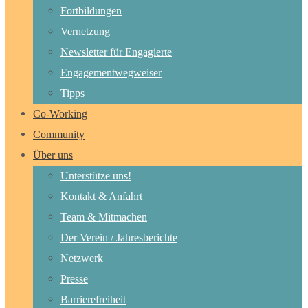
Fortbildungen
Vernetzung
Newsletter für Engagierte
Engagementwegweiser
Tipps
Co-Working
Community
Über uns
Unterstütze uns!
Kontakt & Anfahrt
Team & Mitmachen
Der Verein / Jahresberichte
Netzwerk
Presse
Barrierefreiheit