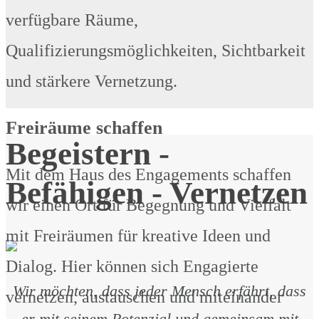
verfügbare Räume,
Qualifizierungsmöglichkeiten, Sichtbarkeit
und stärkere Vernetzung.
Freiräume schaffen
Begeistern -
Mit dem Haus des Engagements schaffen
Befähigen - Vernetzen
wir einen Ort für Begegnung und Vielfalt
mit Freiräumen für kreative Ideen und
Dialog. Hier können sich Engagierte
Wir möchten, dass jeder Mensch erfährt, dass
vernetzen, austauschen und miteinander
er mit seinem Potenzial und gemeinsam mit