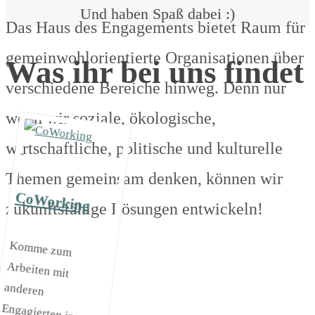
Und haben Spaß dabei :)
Das Haus des Engagements bietet Raum für
gemeinwohlorientierte Organisationen über
Was ihr bei uns findet
verschiedene Bereiche hinweg. Denn nur
wenn wir soziale, ökologische,
wirtschaftliche, politische und kulturelle
Themen gemeinsam denken, können wir
CoWorking
zukunftsfähige Lösungen entwickeln!
Komme zum
Arbeiten mit
anderen
Engagierten ins