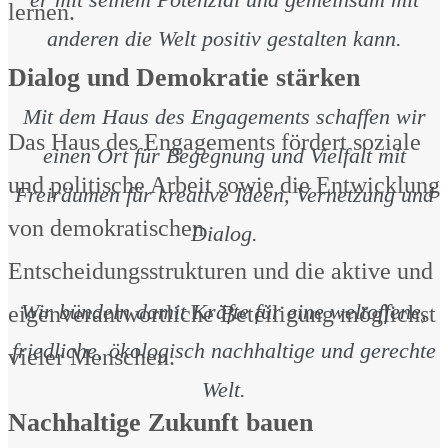
lernen.
anderen die Welt positiv gestalten kann.
Dialog und Demokratie stärken
Mit dem Haus des Engagements schaffen wir
Das Haus des Engagements fördert soziale
einen Ort für Begegnung und Vielfalt mit
und politische Arbeit sowie die Entwicklung
Freiräumen für kreative Ideen, Vernetzung und
von demokratischen
Dialog.
Entscheidungsstrukturen und die aktive und
Wir bündeln damit Kräfte für eine weltoffene,
eigenverantwortliche Beteiligung möglichst
friedliche, ökologisch nachhaltige und gerechte
vieler Menschen.
Welt.
Nachhaltige Zukunft bauen