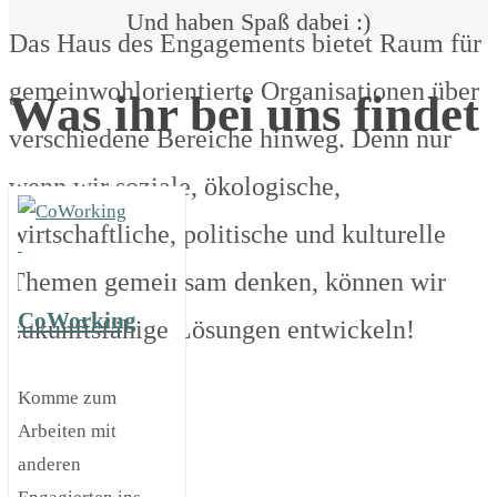
Und haben Spaß dabei :)
Das Haus des Engagements bietet Raum für
gemeinwohlorientierte Organisationen über
Was ihr bei uns findet
verschiedene Bereiche hinweg. Denn nur
wenn wir soziale, ökologische,
wirtschaftliche, politische und kulturelle
Themen gemeinsam denken, können wir
CoWorking
zukunftsfähige Lösungen entwickeln!
Komme zum
Arbeiten mit
anderen