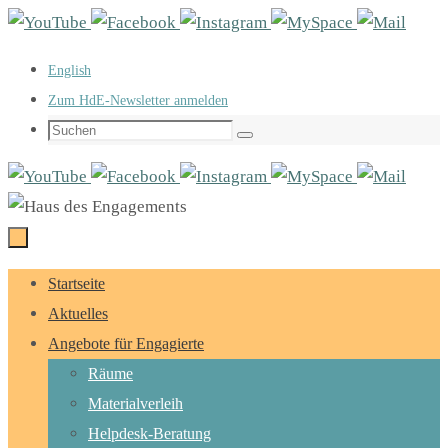
Zum
Inhalt
English
springen
Zum HdE-Newsletter anmelden
Suchen
Suchen
nach:
Zum
Startseite
Inhalt
Aktuelles
springen
Angebote für Engagierte
Räume
Materialverleih
Helpdesk-Beratung