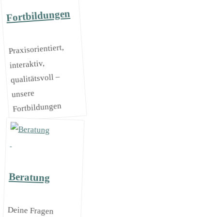
Fortbildungen
Praxisorientiert,
interaktiv,
qualitätsvoll –
unsere
Fortbildungen
Beratung
Deine Fragen
kannst du
persönlich mit
kompetenten
Berater*innen