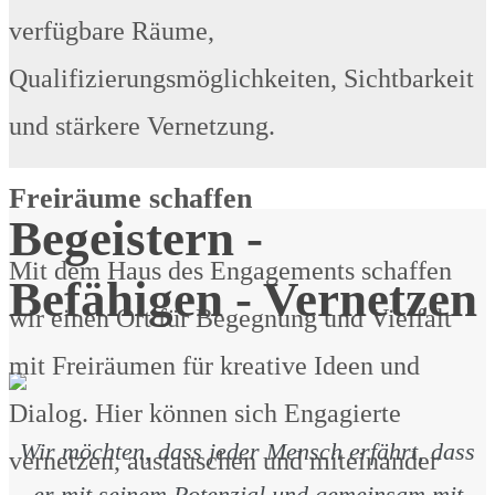
verfügbare Räume,
Qualifizierungsmöglichkeiten, Sichtbarkeit
und stärkere Vernetzung.
Freiräume schaffen
Begeistern -
Mit dem Haus des Engagements schaffen
Befähigen - Vernetzen
wir einen Ort für Begegnung und Vielfalt
mit Freiräumen für kreative Ideen und
Dialog. Hier können sich Engagierte
Wir möchten, dass jeder Mensch erfährt, dass
vernetzen, austauschen und miteinander
er mit seinem Potenzial und gemeinsam mit