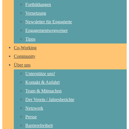
Fortbildungen
Vernetzung
Newsletter für Engagierte
Engagementwegweiser
Tipps
Co-Working
Community
Über uns
Unterstütze uns!
Kontakt & Anfahrt
Team & Mitmachen
Der Verein / Jahresberichte
Netzwerk
Presse
Barrierefreiheit