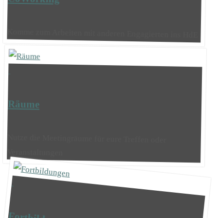
Komme zum Arbeiten mit anderen Engagierten ins HdE
Räume
Nutze die Meetingräume für eure Treffen oder
Veranstaltungen