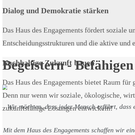
Dialog und Demokratie stärken
Das Haus des Engagements fördert soziale un
Entscheidungsstrukturen und die aktive und 
Begeistern - Befähigen
Nachhaltige Zukunft bauen
Das Haus des Engagements bietet Raum für g
Denn nur wenn wir soziale, ökologische, wir
Wir möchten, dass jeder Mensch erfährt, dass e
zukunftsfähige Lösungen entwickeln!
Mit dem Haus des Engagements schaffen wir eine