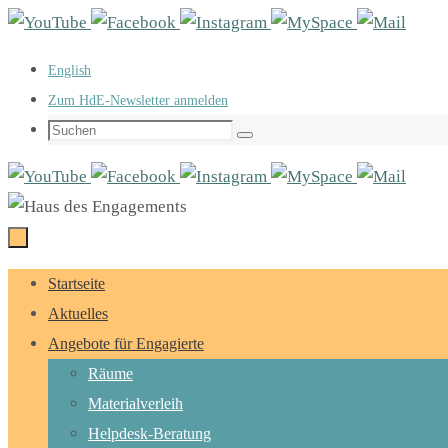
Zum
Inhalt
English
springen
Zum HdE-Newsletter anmelden
Suchen
Suchen
nach:
Zum
Startseite
Inhalt
Aktuelles
springen
Angebote für Engagierte
Räume
Materialverleih
Helpdesk-Beratung