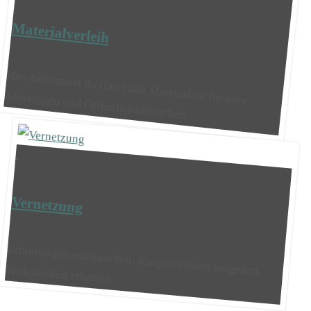
Materialverleih
Hier bekommst du (fast) alle Materialien für eure
Aktivitäten und Öffentlichkeitsarbeit
Vernetzung
Erfahrungen austauschen, Kooperationen eingehen, Wirksamkeit erhöhen