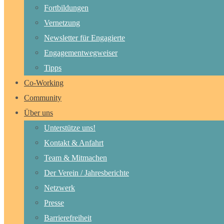
Fortbildungen
Vernetzung
Newsletter für Engagierte
Engagementwegweiser
Tipps
Co-Working
Community
Über uns
Unterstütze uns!
Kontakt & Anfahrt
Team & Mitmachen
Der Verein / Jahresberichte
Netzwerk
Presse
Barrierefreiheit