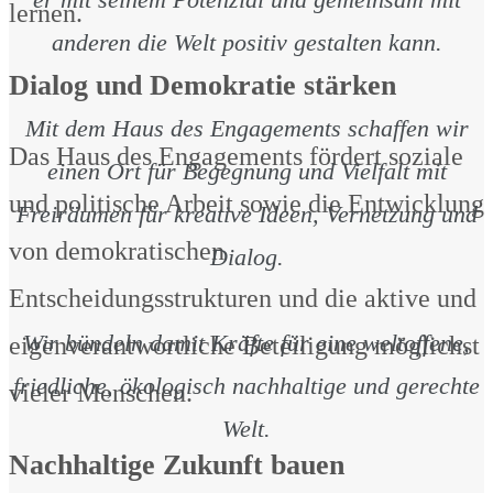
lernen.
anderen die Welt positiv gestalten kann.
Dialog und Demokratie stärken
Mit dem Haus des Engagements schaffen wir
Das Haus des Engagements fördert soziale
einen Ort für Begegnung und Vielfalt mit
und politische Arbeit sowie die Entwicklung
Freiräumen für kreative Ideen, Vernetzung und
von demokratischen
Dialog.
Entscheidungsstrukturen und die aktive und
Wir bündeln damit Kräfte für eine weltoffene,
eigenverantwortliche Beteiligung möglichst
friedliche, ökologisch nachhaltige und gerechte
vieler Menschen.
Welt.
Nachhaltige Zukunft bauen