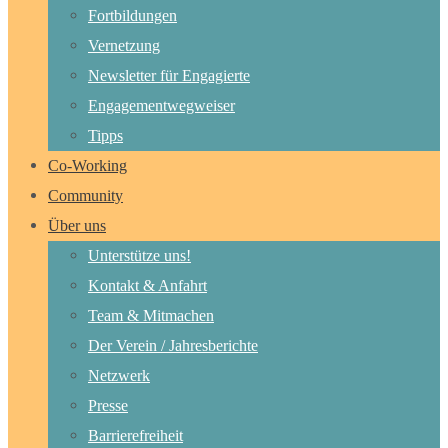
Fortbildungen
Vernetzung
Newsletter für Engagierte
Engagementwegweiser
Tipps
Co-Working
Community
Über uns
Unterstütze uns!
Kontakt & Anfahrt
Team & Mitmachen
Der Verein / Jahresberichte
Netzwerk
Presse
Barrierefreiheit