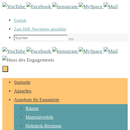
Zum
Inhalt
English
springen
Zum HdE-Newsletter anmelden
Suchen
Suchen
nach:
Zum
Startseite
Inhalt
Aktuelles
springen
Angebote für Engagierte
Räume
Materialverleih
Helpdesk-Beratung