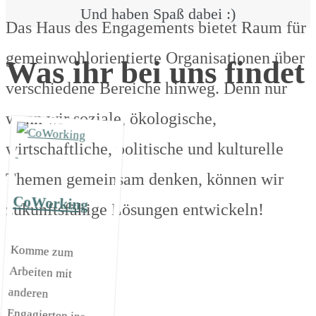
Und haben Spaß dabei :)
Das Haus des Engagements bietet Raum für
gemeinwohlorientierte Organisationen über
Was ihr bei uns findet
verschiedene Bereiche hinweg. Denn nur
wenn wir soziale, ökologische,
wirtschaftliche, politische und kulturelle
Themen gemeinsam denken, können wir
CoWorking
zukunftsfähige Lösungen entwickeln!
Komme zum
Arbeiten mit
anderen
Engagierten ins