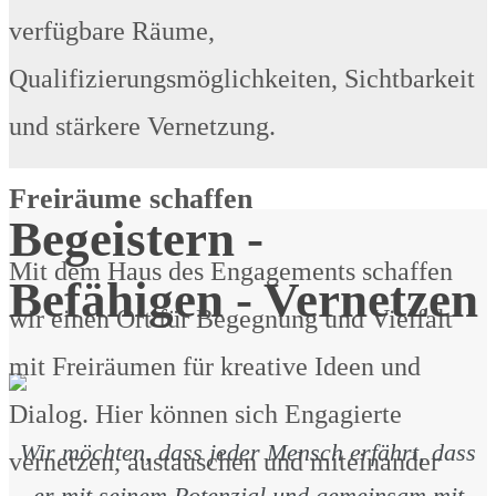
verfügbare Räume,
Qualifizierungsmöglichkeiten, Sichtbarkeit
und stärkere Vernetzung.
Freiräume schaffen
Begeistern -
Mit dem Haus des Engagements schaffen
Befähigen - Vernetzen
wir einen Ort für Begegnung und Vielfalt
mit Freiräumen für kreative Ideen und
Dialog. Hier können sich Engagierte
Wir möchten, dass jeder Mensch erfährt, dass
vernetzen, austauschen und miteinander
er mit seinem Potenzial und gemeinsam mit