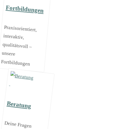
Fortbildungen
Praxisorientiert,
interaktiv,
qualitätsvoll –
unsere
Fortbildungen
Beratung
Deine Fragen
kannst du
persönlich mit
kompetenten
Berater*innen