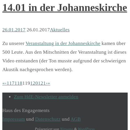
14.01 in der Johanneskirche
26.01.2017
26.01.2017
Aktuelles
Zu unserer
Veranstaltung in der Johanneskirche
kamen über
500 Leute. Aus den Mitschnitten der Veranstaltung ist dieses
Video entstanden (der Ton musste aufgrund der schwierigen
Akustik nachgesprochen werden).
«
‹
117
118
119
120
121
›
»
Zum HdE-Newsletter anmelden
Haus des Engagements
Impressum
und
Datenschutz
und
AGB
Präsentiert von
Nirvana
&
WordPress.