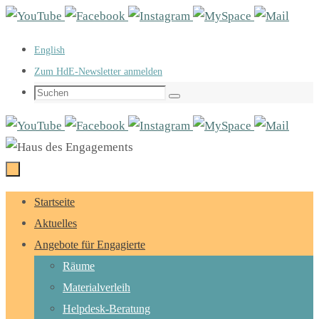
Zum
Inhalt
English
springen
Zum HdE-Newsletter anmelden
Suchen
Suchen
nach:
Zum
Startseite
Inhalt
Aktuelles
springen
Angebote für Engagierte
Räume
Materialverleih
Helpdesk-Beratung