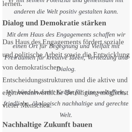
lernen.
anderen die Welt positiv gestalten kann.
Dialog und Demokratie stärken
Mit dem Haus des Engagements schaffen wir
Das Haus des Engagements fördert soziale
einen Ort für Begegnung und Vielfalt mit
und politische Arbeit sowie die Entwicklung
Freiräumen für kreative Ideen, Vernetzung und
von demokratischen
Dialog.
Entscheidungsstrukturen und die aktive und
Wir bündeln damit Kräfte für eine weltoffene,
eigenverantwortliche Beteiligung möglichst
friedliche, ökologisch nachhaltige und gerechte
vieler Menschen.
Welt.
Nachhaltige Zukunft bauen