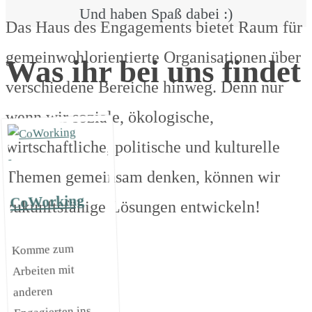
Und haben Spaß dabei :)
Das Haus des Engagements bietet Raum für
gemeinwohlorientierte Organisationen über
Was ihr bei uns findet
verschiedene Bereiche hinweg. Denn nur
wenn wir soziale, ökologische,
wirtschaftliche, politische und kulturelle
Themen gemeinsam denken, können wir
CoWorking
zukunftsfähige Lösungen entwickeln!
Komme zum
Arbeiten mit
anderen