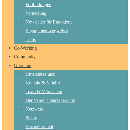
Fortbildungen
Vernetzung
Newsletter für Engagierte
Engagementwegweiser
Tipps
Co-Working
Community
Über uns
Unterstütze uns!
Kontakt & Anfahrt
Team & Mitmachen
Der Verein / Jahresberichte
Netzwerk
Presse
Barrierefreiheit