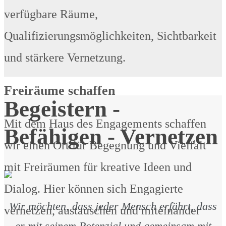
verfügbare Räume,
Qualifizierungsmöglichkeiten, Sichtbarkeit
und stärkere Vernetzung.
Freiräume schaffen
Begeistern -
Mit dem Haus des Engagements schaffen
Befähigen - Vernetzen
wir einen Ort für Begegnung und Vielfalt
mit Freiräumen für kreative Ideen und
Dialog. Hier können sich Engagierte
Wir möchten, dass jeder Mensch erfährt, dass
vernetzen, austauschen und miteinander
er mit seinem Potenzial und gemeinsam mit