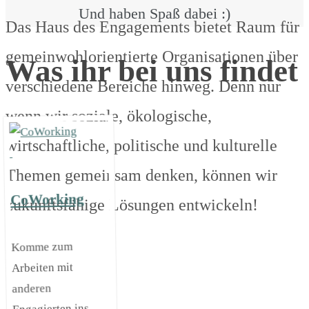
Und haben Spaß dabei :)
Das Haus des Engagements bietet Raum für
gemeinwohlorientierte Organisationen über
Was ihr bei uns findet
verschiedene Bereiche hinweg. Denn nur
wenn wir soziale, ökologische,
wirtschaftliche, politische und kulturelle
Themen gemeinsam denken, können wir
CoWorking
zukunftsfähige Lösungen entwickeln!
Komme zum
Arbeiten mit
anderen