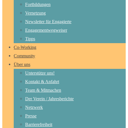
Fortbildungen
Vernetzung
Newsletter für Engagierte
Engagementwegweiser
Tipps
Co-Working
Community
Über uns
Unterstütze uns!
Kontakt & Anfahrt
Team & Mitmachen
Der Verein / Jahresberichte
Netzwerk
Presse
Barrierefreiheit