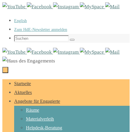
Zum
Inhalt
English
springen
Zum HdE-Newsletter anmelden
Suchen
Suchen
nach:
Zum
Startseite
Inhalt
Aktuelles
springen
Angebote für Engagierte
Räume
Materialverleih
Helpdesk-Beratung