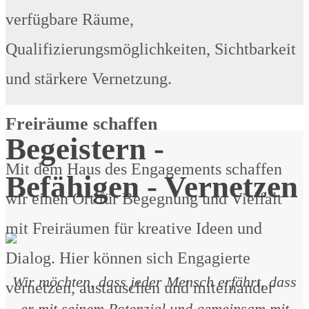
verfügbare Räume,
Qualifizierungsmöglichkeiten, Sichtbarkeit
und stärkere Vernetzung.
Freiräume schaffen
Begeistern -
Mit dem Haus des Engagements schaffen
Befähigen - Vernetzen
wir einen Ort für Begegnung und Vielfalt
mit Freiräumen für kreative Ideen und
Dialog. Hier können sich Engagierte
Wir möchten, dass jeder Mensch erfährt, dass
vernetzen, austauschen und miteinander
er mit seinem Potenzial und gemeinsam mit