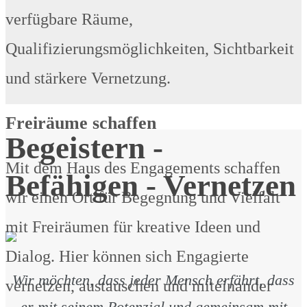
verfügbare Räume,
Qualifizierungsmöglichkeiten, Sichtbarkeit
und stärkere Vernetzung.
Freiräume schaffen
Begeistern -
Mit dem Haus des Engagements schaffen
Befähigen - Vernetzen
wir einen Ort für Begegnung und Vielfalt
mit Freiräumen für kreative Ideen und
Dialog. Hier können sich Engagierte
Wir möchten, dass jeder Mensch erfährt, dass
vernetzen, austauschen und miteinander
er mit seinem Potenzial und gemeinsam mit