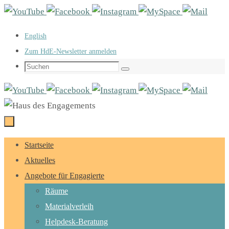
Zum
Inhalt
English
springen
Zum HdE-Newsletter anmelden
Suchen
Suchen
nach:
Zum
Startseite
Inhalt
Aktuelles
springen
Angebote für Engagierte
Räume
Materialverleih
Helpdesk-Beratung