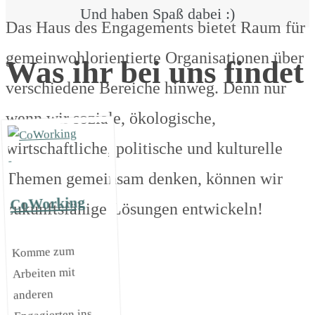
Und haben Spaß dabei :)
Das Haus des Engagements bietet Raum für
gemeinwohlorientierte Organisationen über
Was ihr bei uns findet
verschiedene Bereiche hinweg. Denn nur
wenn wir soziale, ökologische,
wirtschaftliche, politische und kulturelle
Themen gemeinsam denken, können wir
CoWorking
zukunftsfähige Lösungen entwickeln!
Komme zum
Arbeiten mit
anderen