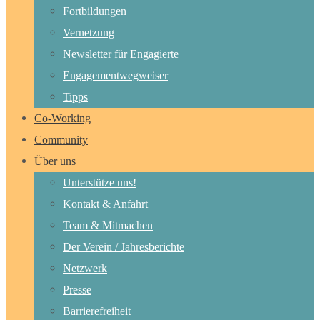
Fortbildungen
Vernetzung
Newsletter für Engagierte
Engagementwegweiser
Tipps
Co-Working
Community
Über uns
Unterstütze uns!
Kontakt & Anfahrt
Team & Mitmachen
Der Verein / Jahresberichte
Netzwerk
Presse
Barrierefreiheit