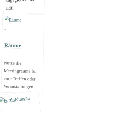
Engagierten ins
HdE
Räume
Nutze die
Meetingräume für
eure Treffen oder
Veranstaltungen