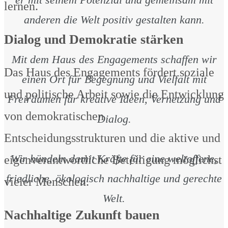
lernen.
anderen die Welt positiv gestalten kann.
Dialog und Demokratie stärken
Mit dem Haus des Engagements schaffen wir
Das Haus des Engagements fördert soziale
einen Ort für Begegnung und Vielfalt mit
und politische Arbeit sowie die Entwicklung
Freiräumen für kreative Ideen, Vernetzung und
von demokratischen
Dialog.
Entscheidungsstrukturen und die aktive und
Wir bündeln damit Kräfte für eine weltoffene,
eigenverantwortliche Beteiligung möglichst
friedliche, ökologisch nachhaltige und gerechte
vieler Menschen.
Welt.
Nachhaltige Zukunft bauen