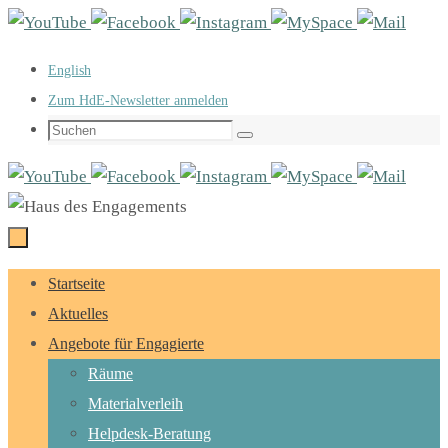
Zum
Inhalt
English
springen
Zum HdE-Newsletter anmelden
Suchen
Suchen
nach:
Zum
Startseite
Inhalt
Aktuelles
springen
Angebote für Engagierte
Räume
Materialverleih
Helpdesk-Beratung