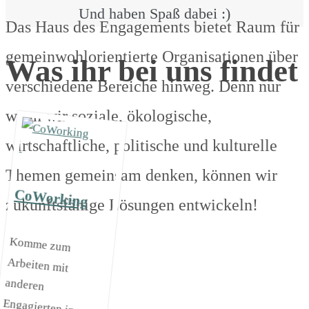
Und haben Spaß dabei :)
Das Haus des Engagements bietet Raum für
gemeinwohlorientierte Organisationen über
Was ihr bei uns findet
verschiedene Bereiche hinweg. Denn nur
wenn wir soziale, ökologische,
wirtschaftliche, politische und kulturelle
Themen gemeinsam denken, können wir
CoWorking
zukunftsfähige Lösungen entwickeln!
Komme zum
Arbeiten mit
anderen
Engagierten ins