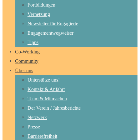
Fortbildungen
Vernetzung
Newsletter für Engagierte
Engagementwegweiser
Tipps
Co-Working
Community
Über uns
Unterstütze uns!
Kontakt & Anfahrt
Team & Mitmachen
Der Verein / Jahresberichte
Netzwerk
Presse
Barrierefreiheit