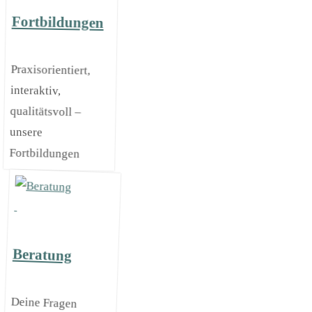
Fortbildungen
Praxisorientiert,
interaktiv,
qualitätsvoll –
unsere
Fortbildungen
Beratung
Deine Fragen
kannst du
persönlich mit
kompetenten
Berater*innen