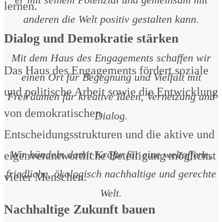
lernen.
anderen die Welt positiv gestalten kann.
Dialog und Demokratie stärken
Mit dem Haus des Engagements schaffen wir
Das Haus des Engagements fördert soziale
einen Ort für Begegnung und Vielfalt mit
und politische Arbeit sowie die Entwicklung
Freiräumen für kreative Ideen, Vernetzung und
von demokratischen
Dialog.
Entscheidungsstrukturen und die aktive und
Wir bündeln damit Kräfte für eine weltoffene,
eigenverantwortliche Beteiligung möglichst
friedliche, ökologisch nachhaltige und gerechte
vieler Menschen.
Welt.
Nachhaltige Zukunft bauen