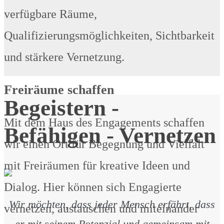
verfügbare Räume,
Qualifizierungsmöglichkeiten, Sichtbarkeit
und stärkere Vernetzung.
Freiräume schaffen
Begeistern -
Mit dem Haus des Engagements schaffen
Befähigen - Vernetzen
wir einen Ort für Begegnung und Vielfalt
mit Freiräumen für kreative Ideen und
Dialog. Hier können sich Engagierte
Wir möchten, dass jeder Mensch erfährt, dass
vernetzen, austauschen und miteinander
er mit seinem Potenzial und gemeinsam mit