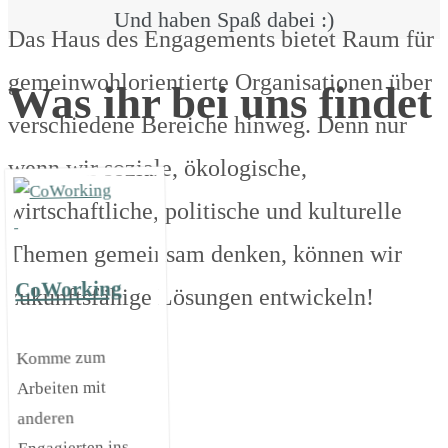
Und haben Spaß dabei :)
Das Haus des Engagements bietet Raum für
gemeinwohlorientierte Organisationen über
Was ihr bei uns findet
verschiedene Bereiche hinweg. Denn nur
wenn wir soziale, ökologische,
wirtschaftliche, politische und kulturelle
Themen gemeinsam denken, können wir
CoWorking
zukunftsfähige Lösungen entwickeln!
Komme zum
Arbeiten mit
anderen