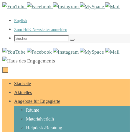
Zum
Inhalt
English
springen
Zum HdE-Newsletter anmelden
Suchen
Suchen
nach:
Zum
Startseite
Inhalt
Aktuelles
springen
Angebote für Engagierte
Räume
Materialverleih
Helpdesk-Beratung