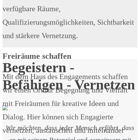
verfügbare Räume,
Qualifizierungsmöglichkeiten, Sichtbarkeit
und stärkere Vernetzung.
Freiräume schaffen
Begeistern -
Mit dem Haus des Engagements schaffen
Befähigen - Vernetzen
wir einen Ort für Begegnung und Vielfalt
mit Freiräumen für kreative Ideen und
Dialog. Hier können sich Engagierte
Wir möchten, dass jeder Mensch erfährt, dass
vernetzen, austauschen und miteinander
er mit seinem Potenzial und gemeinsam mit