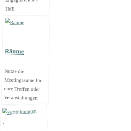
Engagierten ins
HdE
Räume
Nutze die
Meetingräume für
eure Treffen oder
Veranstaltungen