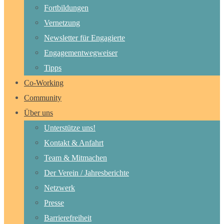
Fortbildungen
Vernetzung
Newsletter für Engagierte
Engagementwegweiser
Tipps
Co-Working
Community
Über uns
Unterstütze uns!
Kontakt & Anfahrt
Team & Mitmachen
Der Verein / Jahresberichte
Netzwerk
Presse
Barrierefreiheit