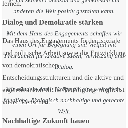
lernen.
anderen die Welt positiv gestalten kann.
Dialog und Demokratie stärken
Mit dem Haus des Engagements schaffen wir
Das Haus des Engagements fördert soziale
einen Ort für Begegnung und Vielfalt mit
und politische Arbeit sowie die Entwicklung
Freiräumen für kreative Ideen, Vernetzung und
von demokratischen
Dialog.
Entscheidungsstrukturen und die aktive und
Wir bündeln damit Kräfte für eine weltoffene,
eigenverantwortliche Beteiligung möglichst
friedliche, ökologisch nachhaltige und gerechte
vieler Menschen.
Welt.
Nachhaltige Zukunft bauen