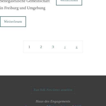
Weiterlesen
Senegalesische Gemeinschaft
in Freiburg und Umgebung
Weiterlesen
1
2
3
›
»
Zum HdE-Newsletter anmelden
Haus des Engagements