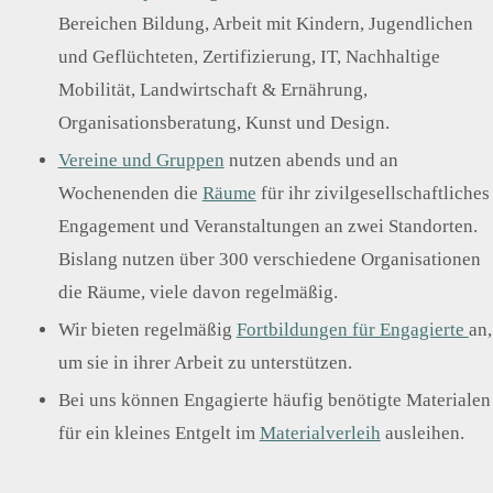
Wirk
ter*i
und
Bereichen Bildung, Arbeit mit Kindern, Jugendlichen
sam
nnen
Öffe
keit
besp
ntlic
und Geflüchteten, Zertifizierung, IT, Nachhaltige
erhö
rech
hkeit
hen
en
sarb
Mobilität, Landwirtschaft & Ernährung,
eit
Organisationsberatung, Kunst und Design.
Vereine und Gruppen
nutzen abends und an
Wochenenden die
Räume
für ihr zivilgesellschaftliches
Engagement und Veranstaltungen an zwei Standorten.
Bislang nutzen über 300 verschiedene Organisationen
die Räume, viele davon regelmäßig.
Wir bieten regelmäßig
Fortbildungen für Engagierte
an,
um sie in ihrer Arbeit zu unterstützen.
Bei uns können Engagierte häufig benötigte Materialen
für ein kleines Entgelt im
Materialverleih
ausleihen.