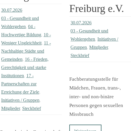
Freiburg e.V.
30.07.2026
03 - Gesundheit und
30.07.2026
Wohlergehen
,
04 -
03 - Gesundheit und
Hochwertige Bildung
,
10 -
Wohlergehen
,
Initiativen /
Weniger Ungleichheit
,
11 -
Gruppen
,
Mitglieder
,
Nachhaltige Städte und
Steckbrief
Gemeinden
,
16 - Frieden,
Gerechtigkeit und starke
Institutionen
,
17 -
Fachberatungsstelle für
Partnerschaften zur
Mädchen, Frauen, trans-,
Erreichung der Ziele
,
inter- und non-binäre
Initiativen / Gruppen
,
Personen gegen sexuellen
Mitglieder
,
Steckbrief
Missbrauch