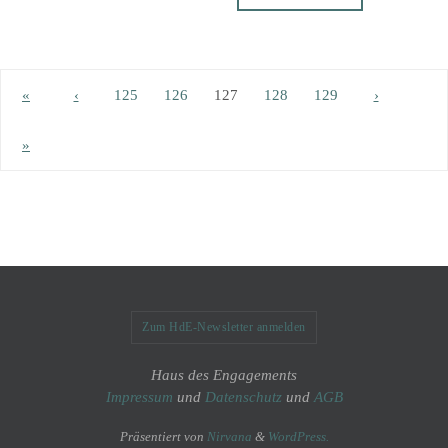
«
‹
125
126
127
128
129
›
»
Zum HdE-Newsletter anmelden
Haus des Engagements
Impressum
und
Datenschutz
und
AGB
Präsentiert von
Nirvana
&
WordPress.