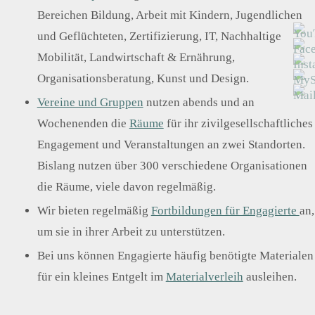
und
Wirk
ter*i
Bereichen Bildung, Arbeit mit Kindern, Jugendlichen
Öffe
sam
nnen
ntlic
keit
besp
und Geflüchteten, Zertifizierung, IT, Nachhaltige
hkeit
erhö
rech
sarb
hen
en
Mobilität, Landwirtschaft & Ernährung,
eit
Organisationsberatung, Kunst und Design.
Vereine und Gruppen
nutzen abends und an
Wochenenden die
Räume
für ihr zivilgesellschaftliches
Engagement und Veranstaltungen an zwei Standorten.
Bislang nutzen über 300 verschiedene Organisationen
die Räume, viele davon regelmäßig.
Wir bieten regelmäßig
Fortbildungen für Engagierte
an,
um sie in ihrer Arbeit zu unterstützen.
Bei uns können Engagierte häufig benötigte Materialen
für ein kleines Entgelt im
Materialverleih
ausleihen.