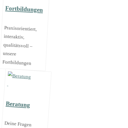
Fortbildungen
Praxisorientiert,
interaktiv,
qualitätsvoll –
unsere
Fortbildungen
Beratung
Deine Fragen
kannst du
persönlich mit
kompetenten
Berater*innen