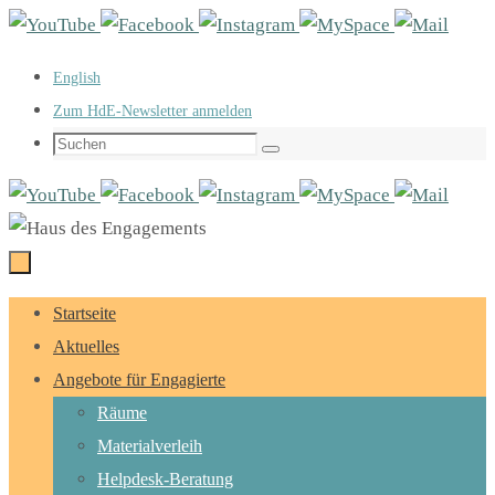
Zum
Inhalt
English
springen
Zum HdE-Newsletter anmelden
Suchen
Suchen
nach:
Zum
Startseite
Inhalt
Aktuelles
springen
Angebote für Engagierte
Räume
Materialverleih
Helpdesk-Beratung