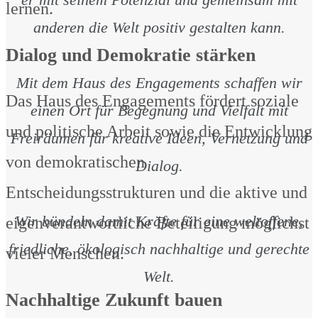
lernen.
anderen die Welt positiv gestalten kann.
Dialog und Demokratie stärken
Mit dem Haus des Engagements schaffen wir
Das Haus des Engagements fördert soziale
einen Ort für Begegnung und Vielfalt mit
und politische Arbeit sowie die Entwicklung
Freiräumen für kreative Ideen, Vernetzung und
von demokratischen
Dialog.
Entscheidungsstrukturen und die aktive und
Wir bündeln damit Kräfte für eine weltoffene,
eigenverantwortliche Beteiligung möglichst
friedliche, ökologisch nachhaltige und gerechte
vieler Menschen.
Welt.
Nachhaltige Zukunft bauen