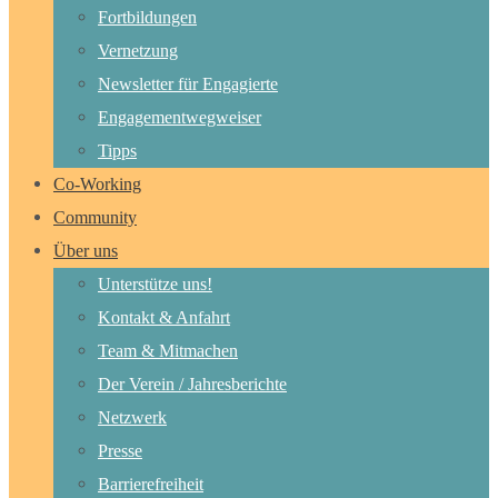
Fortbildungen
Vernetzung
Newsletter für Engagierte
Engagementwegweiser
Tipps
Co-Working
Community
Über uns
Unterstütze uns!
Kontakt & Anfahrt
Team & Mitmachen
Der Verein / Jahresberichte
Netzwerk
Presse
Barrierefreiheit