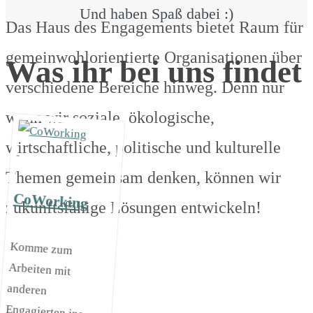
Und haben Spaß dabei :)
Das Haus des Engagements bietet Raum für
gemeinwohlorientierte Organisationen über
Was ihr bei uns findet
verschiedene Bereiche hinweg. Denn nur
wenn wir soziale, ökologische,
wirtschaftliche, politische und kulturelle
Themen gemeinsam denken, können wir
CoWorking
zukunftsfähige Lösungen entwickeln!
Komme zum
Arbeiten mit
anderen
Engagierten ins