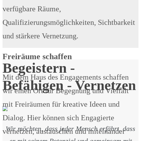
verfügbare Räume,
Qualifizierungsmöglichkeiten, Sichtbarkeit
und stärkere Vernetzung.
Freiräume schaffen
Begeistern -
Mit dem Haus des Engagements schaffen
Befähigen - Vernetzen
wir einen Ort für Begegnung und Vielfalt
mit Freiräumen für kreative Ideen und
Dialog. Hier können sich Engagierte
Wir möchten, dass jeder Mensch erfährt, dass
vernetzen, austauschen und miteinander
er mit seinem Potenzial und gemeinsam mit