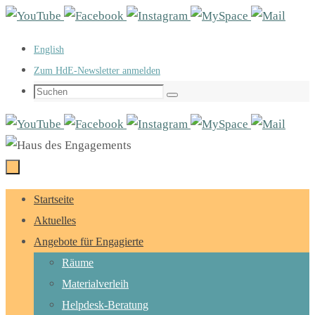
Zum
Inhalt
English
springen
Zum HdE-Newsletter anmelden
Suchen
Suchen
nach:
Zum
Startseite
Inhalt
Aktuelles
springen
Angebote für Engagierte
Räume
Materialverleih
Helpdesk-Beratung