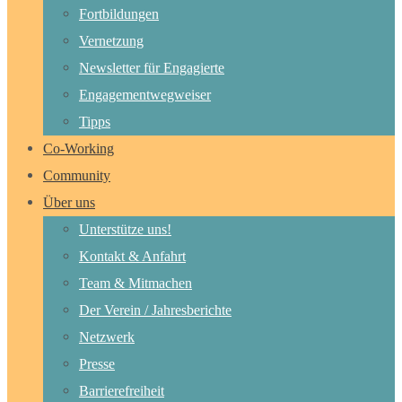
Fortbildungen
Vernetzung
Newsletter für Engagierte
Engagementwegweiser
Tipps
Co-Working
Community
Über uns
Unterstütze uns!
Kontakt & Anfahrt
Team & Mitmachen
Der Verein / Jahresberichte
Netzwerk
Presse
Barrierefreiheit