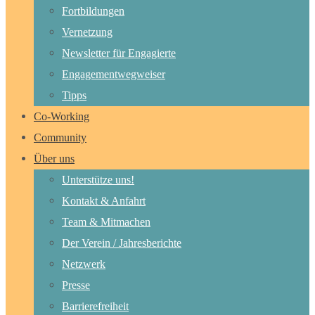
Fortbildungen
Vernetzung
Newsletter für Engagierte
Engagementwegweiser
Tipps
Co-Working
Community
Über uns
Unterstütze uns!
Kontakt & Anfahrt
Team & Mitmachen
Der Verein / Jahresberichte
Netzwerk
Presse
Barrierefreiheit