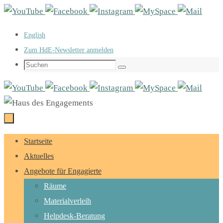
Zum
Inhalt
English
springen
Zum HdE-Newsletter anmelden
Suchen
Suchen
nach:
Zum
Startseite
Inhalt
Aktuelles
springen
Angebote für Engagierte
Räume
Materialverleih
Helpdesk-Beratung