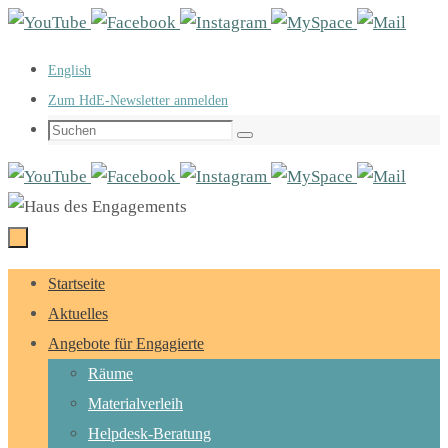
Zum
Inhalt
English
springen
Zum HdE-Newsletter anmelden
Suchen
Suchen
nach:
Zum
Startseite
Inhalt
Aktuelles
springen
Angebote für Engagierte
Räume
Materialverleih
Helpdesk-Beratung