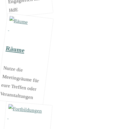
Engagierten ins
HdE
Räume
Nutze die
Meetingräume für
eure Treffen oder
Veranstaltungen