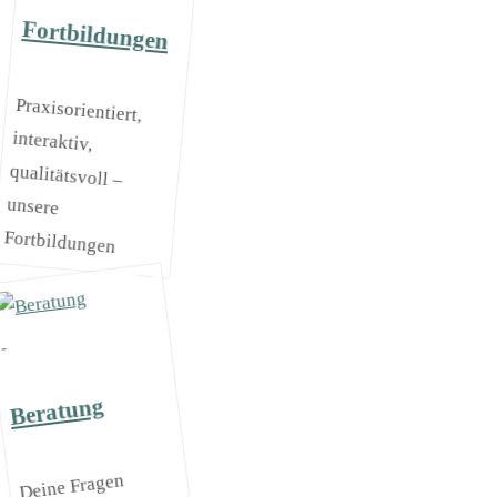
Fortbildungen
Praxisorientiert,
interaktiv,
qualitätsvoll –
unsere
Fortbildungen
Beratung
Deine Fragen