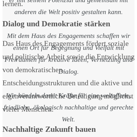
lernen.
anderen die Welt positiv gestalten kann.
Dialog und Demokratie stärken
Mit dem Haus des Engagements schaffen wir
Das Haus des Engagements fördert soziale
einen Ort für Begegnung und Vielfalt mit
und politische Arbeit sowie die Entwicklung
Freiräumen für kreative Ideen, Vernetzung und
von demokratischen
Dialog.
Entscheidungsstrukturen und die aktive und
Wir bündeln damit Kräfte für eine weltoffene,
eigenverantwortliche Beteiligung möglichst
friedliche, ökologisch nachhaltige und gerechte
vieler Menschen.
Welt.
Nachhaltige Zukunft bauen