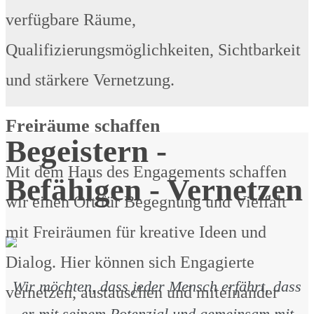
verfügbare Räume,
Qualifizierungsmöglichkeiten, Sichtbarkeit
und stärkere Vernetzung.
Freiräume schaffen
Begeistern -
Mit dem Haus des Engagements schaffen
Befähigen - Vernetzen
wir einen Ort für Begegnung und Vielfalt
mit Freiräumen für kreative Ideen und
Dialog. Hier können sich Engagierte
Wir möchten, dass jeder Mensch erfährt, dass
vernetzen, austauschen und miteinander
er mit seinem Potenzial und gemeinsam mit