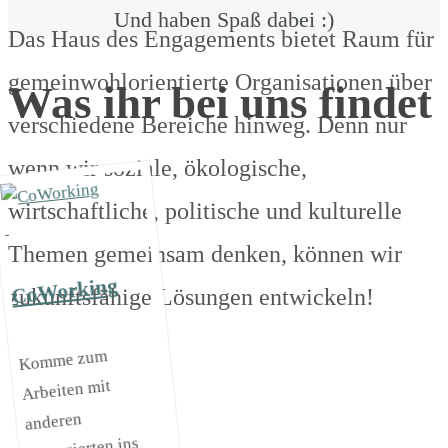
Und haben Spaß dabei :)
Das Haus des Engagements bietet Raum für
gemeinwohlorientierte Organisationen über
Was ihr bei uns findet
verschiedene Bereiche hinweg. Denn nur
wenn wir soziale, ökologische,
wirtschaftliche, politische und kulturelle
Themen gemeinsam denken, können wir
CoWorking
zukunftsfähige Lösungen entwickeln!
Komme zum
Arbeiten mit
anderen