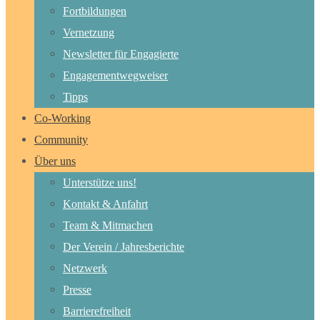
Fortbildungen
Vernetzung
Newsletter für Engagierte
Engagementwegweiser
Tipps
Co-Working
Community
Über uns
Unterstütze uns!
Kontakt & Anfahrt
Team & Mitmachen
Der Verein / Jahresberichte
Netzwerk
Presse
Barrierefreiheit