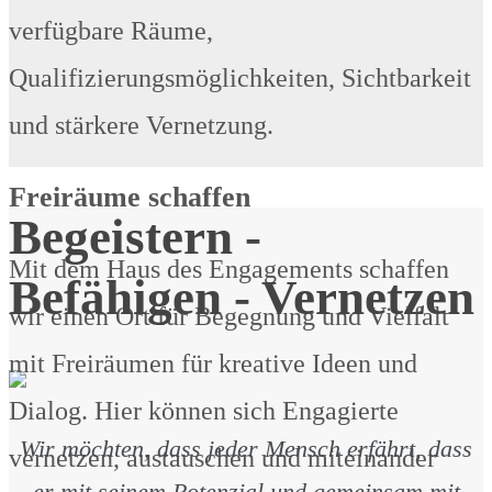
verfügbare Räume,
Qualifizierungsmöglichkeiten, Sichtbarkeit
und stärkere Vernetzung.
Freiräume schaffen
Begeistern -
Mit dem Haus des Engagements schaffen
Befähigen - Vernetzen
wir einen Ort für Begegnung und Vielfalt
mit Freiräumen für kreative Ideen und
Dialog. Hier können sich Engagierte
Wir möchten, dass jeder Mensch erfährt, dass
vernetzen, austauschen und miteinander
er mit seinem Potenzial und gemeinsam mit