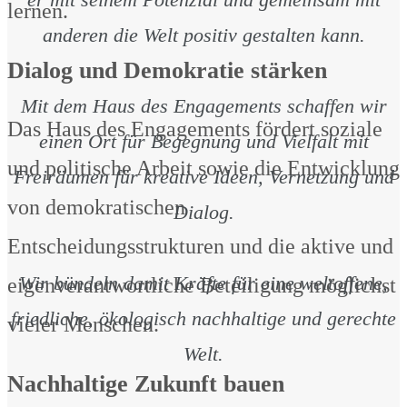
lernen.
anderen die Welt positiv gestalten kann.
Dialog und Demokratie stärken
Mit dem Haus des Engagements schaffen wir
Das Haus des Engagements fördert soziale
einen Ort für Begegnung und Vielfalt mit
und politische Arbeit sowie die Entwicklung
Freiräumen für kreative Ideen, Vernetzung und
von demokratischen
Dialog.
Entscheidungsstrukturen und die aktive und
Wir bündeln damit Kräfte für eine weltoffene,
eigenverantwortliche Beteiligung möglichst
friedliche, ökologisch nachhaltige und gerechte
vieler Menschen.
Welt.
Nachhaltige Zukunft bauen