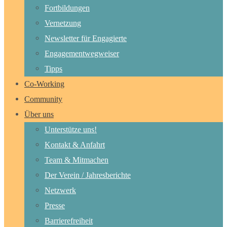
Fortbildungen
Vernetzung
Newsletter für Engagierte
Engagementwegweiser
Tipps
Co-Working
Community
Über uns
Unterstütze uns!
Kontakt & Anfahrt
Team & Mitmachen
Der Verein / Jahresberichte
Netzwerk
Presse
Barrierefreiheit