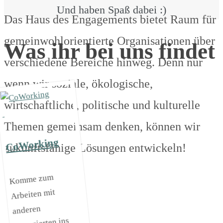
Und haben Spaß dabei :)
Das Haus des Engagements bietet Raum für
gemeinwohlorientierte Organisationen über
Was ihr bei uns findet
verschiedene Bereiche hinweg. Denn nur
wenn wir soziale, ökologische,
wirtschaftliche, politische und kulturelle
Themen gemeinsam denken, können wir
CoWorking
zukunftsfähige Lösungen entwickeln!
Komme zum
Arbeiten mit
anderen