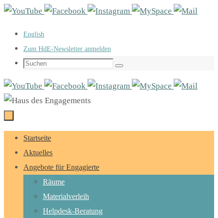
Zum
Inhalt
English
springen
Zum HdE-Newsletter anmelden
Suchen
Suchen
nach:
Zum
Startseite
Inhalt
Aktuelles
springen
Angebote für Engagierte
Räume
Materialverleih
Helpdesk-Beratung