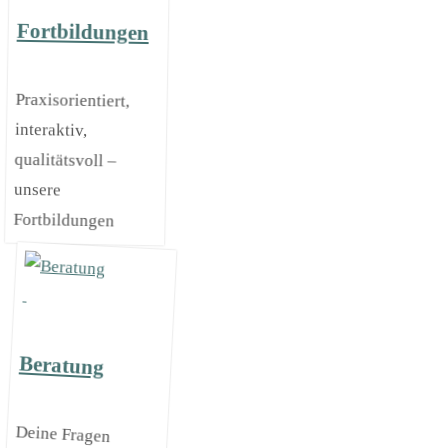
Fortbildungen
Praxisorientiert,
interaktiv,
qualitätsvoll –
unsere
Fortbildungen
Beratung
Deine Fragen
kannst du
persönlich mit
kompetenten
Berater*innen