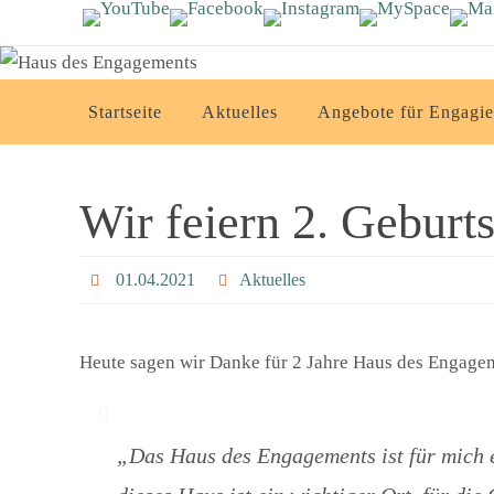
Zum
Inhalt
springen
Zum
Startseite
Aktuelles
Angebote für Engagie
Inhalt
springen
Wir feiern 2. Geburts
01.04.2021
Aktuelles
Heute sagen wir Danke für 2 Jahre Haus des Engagem
„Das Haus des Engagements ist für mich e