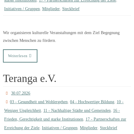
starke Institutionen
17 - Partnerschaften zur Erreichung der Ziele
,
,
Initiativen / Gruppen
Mitglieder
Steckbrief
Wir organisieren kulturelle Veranstaltungen mit dem Ziel Begegnung
zwischen Menschen zu fördern.
Weiterlesen
Teranga e.V.
30.07.2026
,
,
03 - Gesundheit und Wohlergehen
04 - Hochwertige Bildung
10 -
,
,
Weniger Ungleichheit
11 - Nachhaltige Städte und Gemeinden
16 -
,
Frieden, Gerechtigkeit und starke Institutionen
17 - Partnerschaften zur
,
,
,
Erreichung der Ziele
Initiativen / Gruppen
Mitglieder
Steckbrief