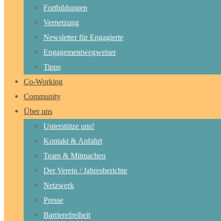
Fortbildungen
Vernetzung
Newsletter für Engagierte
Engagementwegweiser
Tipps
Co-Working
Community
Über uns
Unterstütze uns!
Kontakt & Anfahrt
Team & Mitmachen
Der Verein / Jahresberichte
Netzwerk
Presse
Barrierefreiheit