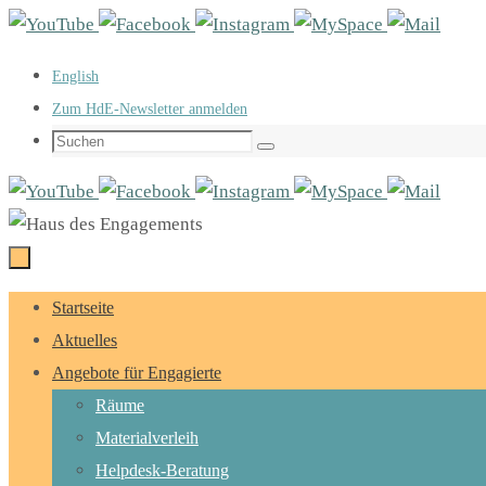
Zum
Inhalt
English
springen
Zum HdE-Newsletter anmelden
Suchen
Suchen
nach:
Zum
Startseite
Inhalt
Aktuelles
springen
Angebote für Engagierte
Räume
Materialverleih
Helpdesk-Beratung