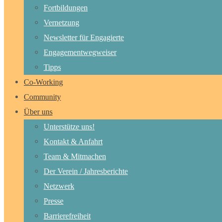
Fortbildungen
Vernetzung
Newsletter für Engagierte
Engagementwegweiser
Tipps
Co-Working
Community
Über uns
Unterstütze uns!
Kontakt & Anfahrt
Team & Mitmachen
Der Verein / Jahresberichte
Netzwerk
Presse
Barrierefreiheit