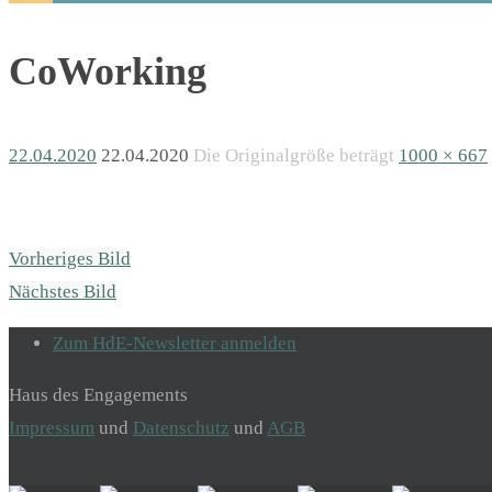
CoWorking
22.04.2020
22.04.2020
Die Originalgröße beträgt
1000 × 667
Vorheriges Bild
Nächstes Bild
Zum HdE-Newsletter anmelden
Haus des Engagements
Impressum
und
Datenschutz
und
AGB