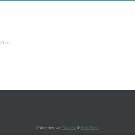
Pixel
Präsentiert von
Nirvana
&
WordPress.