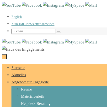
Zum
Inhalt
English
springen
Zum HdE-Newsletter anmelden
Suchen
Suchen
nach:
Zum
Startseite
Inhalt
Aktuelles
springen
Angebote für Engagierte
Räume
Materialverleih
Helpdesk-Beratung