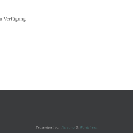
Präsentiert von
Nirvana
&
WordPress.