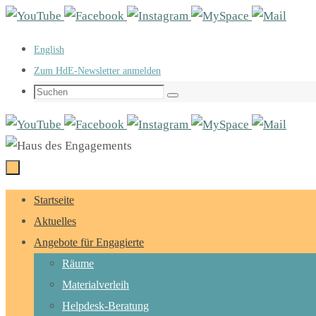
Zum
Inhalt
English
springen
Zum HdE-Newsletter anmelden
Suchen
Suchen
nach:
Zum
Startseite
Inhalt
Aktuelles
springen
Angebote für Engagierte
Räume
Materialverleih
Helpdesk-Beratung