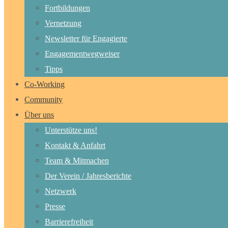
Fortbildungen
Vernetzung
Newsletter für Engagierte
Engagementwegweiser
Tipps
Co-Working
Community
Über uns
Unterstütze uns!
Kontakt & Anfahrt
Team & Mitmachen
Der Verein / Jahresberichte
Netzwerk
Presse
Barrierefreiheit