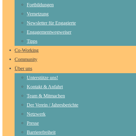
Fortbildungen
Vernetzung
Newsletter für Engagierte
Engagementwegweiser
Tipps
Co-Working
Community
Über uns
Unterstütze uns!
Kontakt & Anfahrt
Team & Mitmachen
Der Verein / Jahresberichte
Netzwerk
Presse
Barrierefreiheit