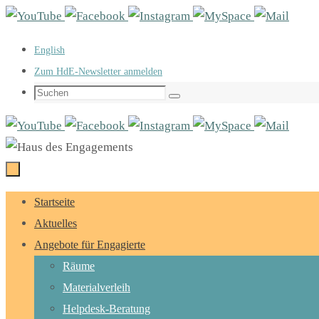
Zum
Inhalt
English
springen
Zum HdE-Newsletter anmelden
Suchen
Suchen
nach:
Zum
Startseite
Inhalt
Aktuelles
springen
Angebote für Engagierte
Räume
Materialverleih
Helpdesk-Beratung