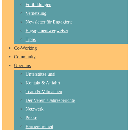
Fortbildungen
Vernetzung
Newsletter für Engagierte
Engagementwegweiser
Tipps
Co-Working
Community
Über uns
Unterstütze uns!
Kontakt & Anfahrt
Team & Mitmachen
Der Verein / Jahresberichte
Netzwerk
Presse
Barrierefreiheit