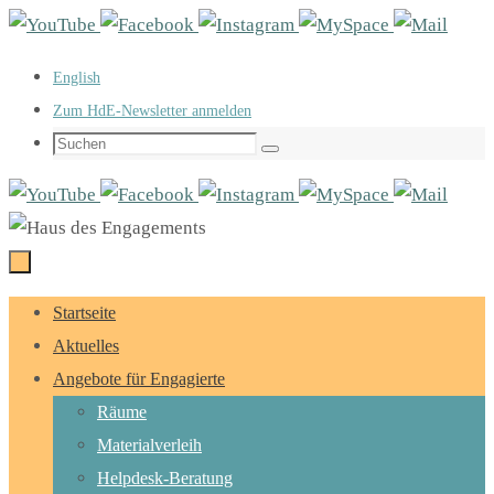
Zum
Inhalt
English
springen
Zum HdE-Newsletter anmelden
Suchen
Suchen
nach:
Zum
Startseite
Inhalt
Aktuelles
springen
Angebote für Engagierte
Räume
Materialverleih
Helpdesk-Beratung