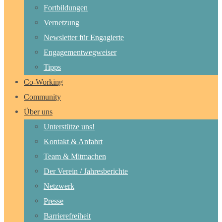
Fortbildungen
Vernetzung
Newsletter für Engagierte
Engagementwegweiser
Tipps
Co-Working
Community
Über uns
Unterstütze uns!
Kontakt & Anfahrt
Team & Mitmachen
Der Verein / Jahresberichte
Netzwerk
Presse
Barrierefreiheit