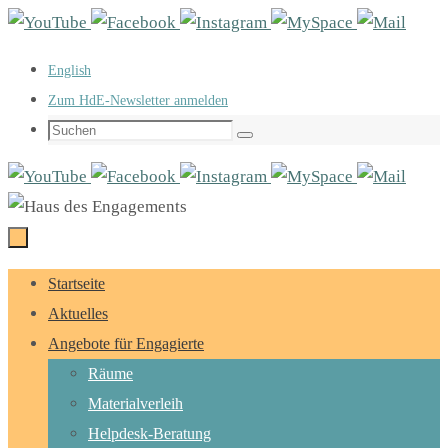
Zum
Inhalt
English
springen
Zum HdE-Newsletter anmelden
Suchen
Suchen
nach:
Zum
Startseite
Inhalt
Aktuelles
springen
Angebote für Engagierte
Räume
Materialverleih
Helpdesk-Beratung