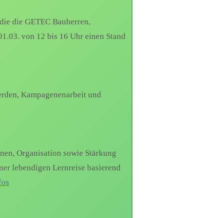
 die die GETEC Bauherren,
01.03. von 12 bis 16 Uhr einen Stand
werden, Kampagenenarbeit und
inen, Organisation sowie Stärkung
ner lebendigen Lernreise basierend
fos