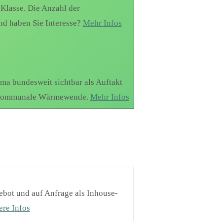
 Klasse. Die Anzahl der
nd haben Sie Interesse?
Mehr Infos
ma bundesweit sichtbar als Auftakt
ie Kommunale Wärmewende.
Mehr Infos
ebot und auf Anfrage als Inhouse-
ere Infos