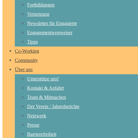
Fortbildungen
Vernetzung
Newsletter für Engagierte
Engagementwegweiser
Tipps
Co-Working
Community
Über uns
Unterstütze uns!
Kontakt & Anfahrt
Team & Mitmachen
Der Verein / Jahresberichte
Netzwerk
Presse
Barrierefreiheit