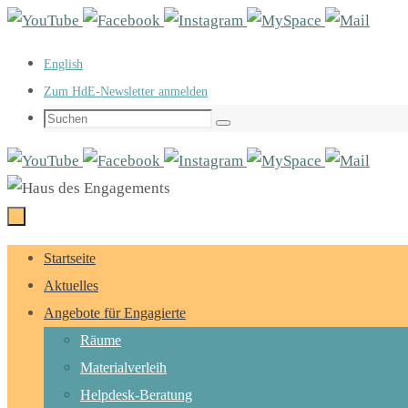
Zum
Inhalt
English
springen
Zum HdE-Newsletter anmelden
Suchen
Suchen
nach:
Zum
Startseite
Inhalt
Aktuelles
springen
Angebote für Engagierte
Räume
Materialverleih
Helpdesk-Beratung