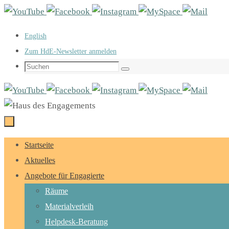
Zum
Inhalt
English
springen
Zum HdE-Newsletter anmelden
Suchen
Suchen
nach:
Zum
Startseite
Inhalt
Aktuelles
springen
Angebote für Engagierte
Räume
Materialverleih
Helpdesk-Beratung