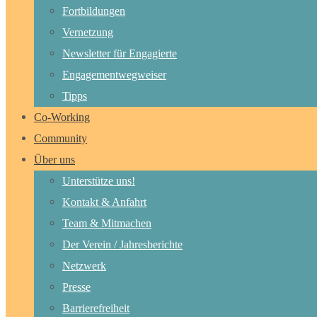
Fortbildungen
Vernetzung
Newsletter für Engagierte
Engagementwegweiser
Tipps
Co-Working
Community
Über uns
Unterstütze uns!
Kontakt & Anfahrt
Team & Mitmachen
Der Verein / Jahresberichte
Netzwerk
Presse
Barrierefreiheit