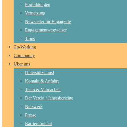
Fortbildungen
Vernetzung
Newsletter für Engagierte
Engagementwegweiser
Tipps
Co-Working
Community
Über uns
Unterstütze uns!
Kontakt & Anfahrt
Team & Mitmachen
Der Verein / Jahresberichte
Netzwerk
Presse
Barrierefreiheit