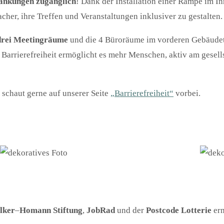
ränkungen zugänglich
! Dank der Installation einer Rampe im I
facher, ihre Treffen und Veranstaltungen inklusiver zu gestalten.
drei Meetingräume
und die 4 Büroräume im vorderen Gebäudete
d Barrierefreiheit ermöglicht es mehr Menschen, aktiv am gese
schaut gerne auf unserer Seite
„Barrierefreiheit“
vorbei.
lker
–
Homann Stiftung
,
JobRad
und der
Postcode Lotterie
erm