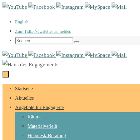
Zum
Inhalt
English
springen
Zum HdE-Newsletter anmelden
Suchen
Suchen
nach:
Zum
Startseite
Inhalt
Aktuelles
springen
Angebote für Engagierte
Räume
Materialverleih
Helpdesk-Beratung