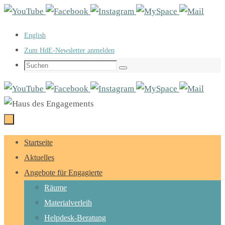
Zum
Inhalt
English
springen
Zum HdE-Newsletter anmelden
Suchen
Suchen
nach:
Zum
Startseite
Inhalt
Aktuelles
springen
Angebote für Engagierte
Räume
Materialverleih
Helpdesk-Beratung