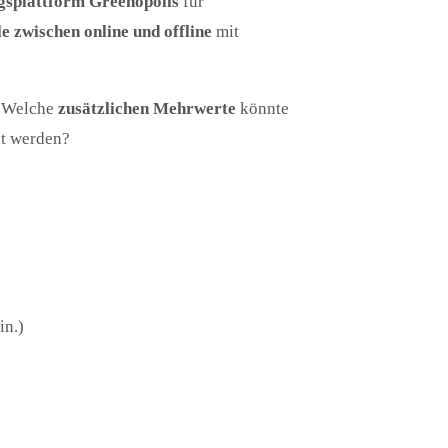
gsplattform Greenopolis
für
e zwischen online und offline
mit
? Welche
zusätzlichen Mehrwerte
könnte
nt werden?
in.)