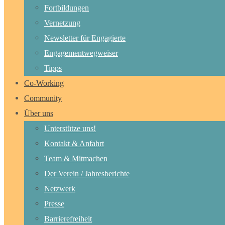
Fortbildungen
Vernetzung
Newsletter für Engagierte
Engagementwegweiser
Tipps
Co-Working
Community
Über uns
Unterstütze uns!
Kontakt & Anfahrt
Team & Mitmachen
Der Verein / Jahresberichte
Netzwerk
Presse
Barrierefreiheit