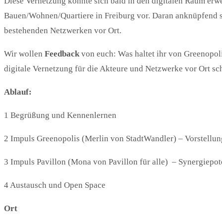
Diese Vernetzung könnte sich bald in den digitalen Raum erwei
Bauen/Wohnen/Quartiere in Freiburg vor. Daran anknüpfend 
bestehenden Netzwerken vor Ort.
Wir wollen
Feedback
von euch: Was haltet ihr von Greenopol
digitale Vernetzung für die Akteure und Netzwerke vor Ort s
Ablauf:
1 Begrüßung und Kennenlernen
2 Impuls Greenopolis (Merlin von StadtWandler) – Vorstellung
3 Impuls Pavillon (Mona von Pavillon für alle) – Synergiepote
4 Austausch und Open Space
Ort