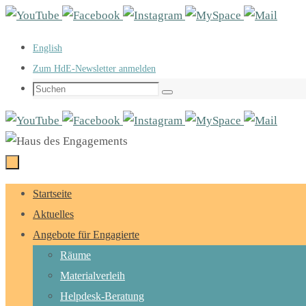
Zum
Inhalt
English
springen
Zum HdE-Newsletter anmelden
Suchen
Suchen
nach:
Zum
Startseite
Inhalt
Aktuelles
springen
Angebote für Engagierte
Räume
Materialverleih
Helpdesk-Beratung