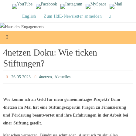
Zum
Inhalt
English
Zum HdE-Newsletter anmelden
springen
4netzen Doku: Wie ticken
Stiftungen?
,
26.05.2023
4netzen
Aktuelles
Wie komm ich an Geld für mein gemeinnütziges Projekt? Beim
4netzen im Mai hat eine Stiftungsexpertin Fragen zu Finanzierung
und Förderung beantwortet und ihre Erfahrungen in der Arbeit bei
einer Stiftung geteilt.
Menschen vernetzen, Bündnisse schmieden, Austausch zu aktuellen