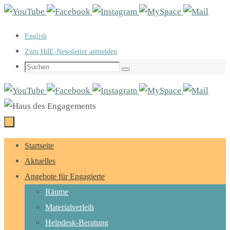
Zum
Inhalt
English
springen
Zum HdE-Newsletter anmelden
Suchen
Suchen
nach:
Zum
Startseite
Inhalt
Aktuelles
springen
Angebote für Engagierte
Räume
Materialverleih
Helpdesk-Beratung