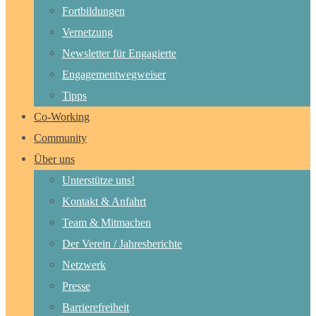
Fortbildungen
Vernetzung
Newsletter für Engagierte
Engagementwegweiser
Tipps
Co-Working
Community
Über uns
Unterstütze uns!
Kontakt & Anfahrt
Team & Mitmachen
Der Verein / Jahresberichte
Netzwerk
Presse
Barrierefreiheit