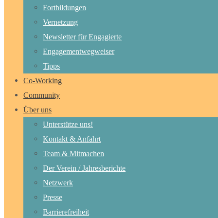
Fortbildungen
Vernetzung
Newsletter für Engagierte
Engagementwegweiser
Tipps
Co-Working
Community
Über uns
Unterstütze uns!
Kontakt & Anfahrt
Team & Mitmachen
Der Verein / Jahresberichte
Netzwerk
Presse
Barrierefreiheit