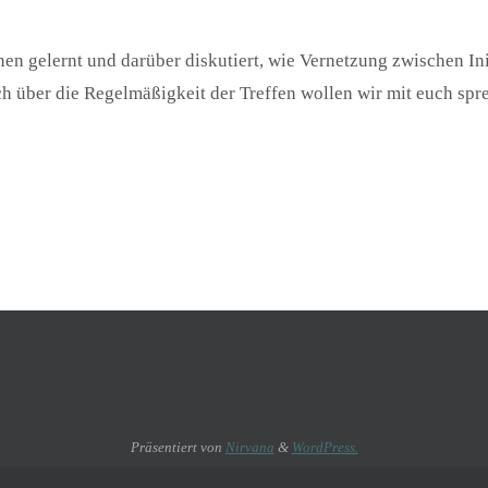
nen gelernt und darüber diskutiert, wie Vernetzung zwischen I
uch über die Regelmäßigkeit der Treffen wollen wir mit euch spr
Präsentiert von
Nirvana
&
WordPress.