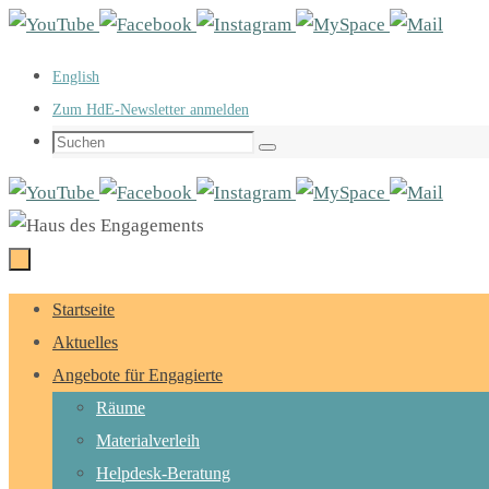
Zum
Inhalt
English
springen
Zum HdE-Newsletter anmelden
Suchen
Suchen
nach:
Zum
Startseite
Inhalt
Aktuelles
springen
Angebote für Engagierte
Räume
Materialverleih
Helpdesk-Beratung