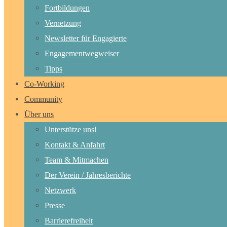
Fortbildungen
Vernetzung
Newsletter für Engagierte
Engagementwegweiser
Tipps
Co-Working
Community
Über uns
Unterstütze uns!
Kontakt & Anfahrt
Team & Mitmachen
Der Verein / Jahresberichte
Netzwerk
Presse
Barrierefreiheit