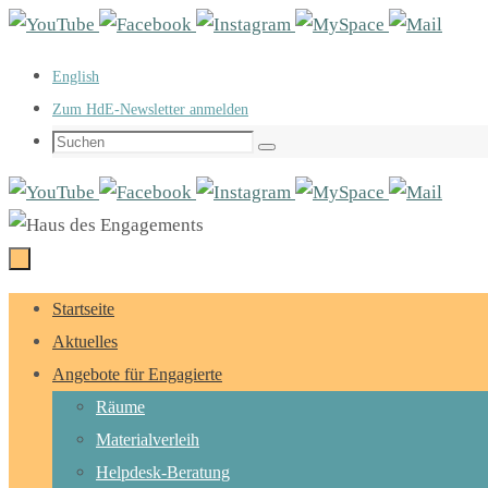
Zum
Inhalt
English
springen
Zum HdE-Newsletter anmelden
Suchen
Suchen
nach:
Zum
Startseite
Inhalt
Aktuelles
springen
Angebote für Engagierte
Räume
Materialverleih
Helpdesk-Beratung