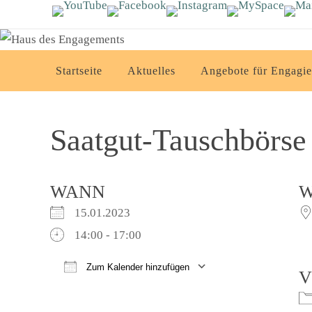
Zum
Inhalt
springen
Zum
Startseite
Aktuelles
Angebote für Engagie
Inhalt
springen
Saatgut-Tauschbörse
WANN
15.01.2023
14:00 - 17:00
Zum Kalender hinzufügen
V
ICS herunterladen
Google Kalender
iCalendar
Office 365
Outlook Live