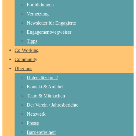
Fortbildungen
Vernetzung
Newsletter für Engagierte
Engagementwegweiser
Tipps
Co-Working
Community
Über uns
Unterstütze uns!
Kontakt & Anfahrt
Team & Mitmachen
Der Verein / Jahresberichte
Netzwerk
Presse
Barrierefreiheit