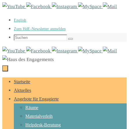
Zum
Inhalt
English
springen
Zum HdE-Newsletter anmelden
Suchen
Suchen
nach:
Zum
Startseite
Inhalt
Aktuelles
springen
Angebote für Engagierte
Räume
Materialverleih
Helpdesk-Beratung