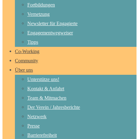
Fortbildungen
Vernetzung
Newsletter für Engagierte
Engagementwegweiser
Tipps
Co-Working
Community
Über uns
Unterstütze uns!
Kontakt & Anfahrt
Team & Mitmachen
Der Verein / Jahresberichte
Netzwerk
Presse
Barrierefreiheit