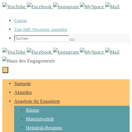
Zum
Inhalt
English
springen
Zum HdE-Newsletter anmelden
Suchen
Suchen
nach:
Zum
Startseite
Inhalt
Aktuelles
springen
Angebote für Engagierte
Räume
Materialverleih
Helpdesk-Beratung