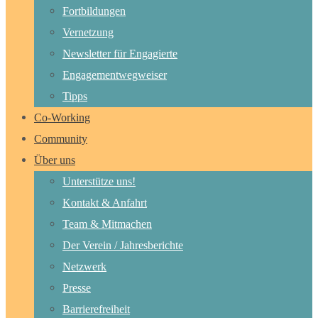
Fortbildungen
Vernetzung
Newsletter für Engagierte
Engagementwegweiser
Tipps
Co-Working
Community
Über uns
Unterstütze uns!
Kontakt & Anfahrt
Team & Mitmachen
Der Verein / Jahresberichte
Netzwerk
Presse
Barrierefreiheit