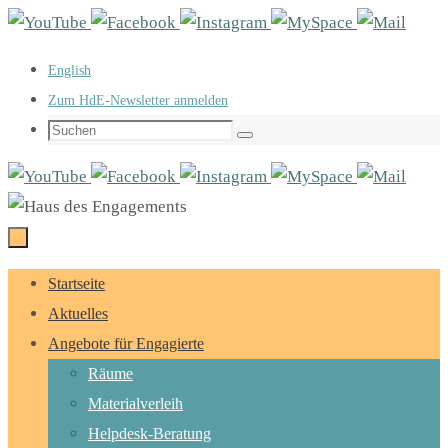
Zum
Inhalt
English
springen
Zum HdE-Newsletter anmelden
Suchen
Suchen
nach:
Zum
Startseite
Inhalt
Aktuelles
springen
Angebote für Engagierte
Räume
Materialverleih
Helpdesk-Beratung