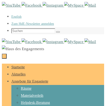
Zum
Inhalt
English
springen
Zum HdE-Newsletter anmelden
Suchen
Suchen
nach:
Zum
Startseite
Inhalt
Aktuelles
springen
Angebote für Engagierte
Räume
Materialverleih
Helpdesk-Beratung