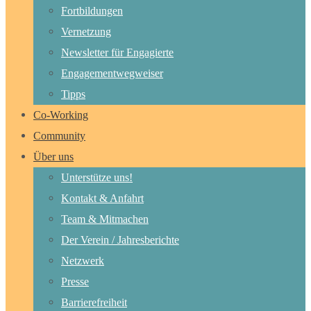
Fortbildungen
Vernetzung
Newsletter für Engagierte
Engagementwegweiser
Tipps
Co-Working
Community
Über uns
Unterstütze uns!
Kontakt & Anfahrt
Team & Mitmachen
Der Verein / Jahresberichte
Netzwerk
Presse
Barrierefreiheit